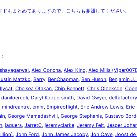
ルドガイドもまとめてありますので、こちらも参照してください
。
:
shayagarwal
,
Alex Concha
,
Alex King
,
Alex Mills (Viper007
ustin Matzko
,
Barry
,
BenChapman
,
Ben Huson
,
Benjamin J. 
llycat
,
Chelsea Otakan
,
Chip Bennett
,
Chris Olbekson
,
Coen
,
daniloercoli
,
Daryl Koopersmith
,
David Gwyer
,
deltafactory
-mindreantre
,
emhr
,
Empireoflight
,
Eric Andrew Lewis
,
Eric
in
,
George Mamadashvili
,
George Stephanis
,
Gustavo Bord
h
,
jaquers
,
JarretC
,
jeremyclarke
,
Jeremy Felt
,
Jesper Johan
llion)
,
John Ford
,
John James Jacoby
,
Jon Cave
,
Joost de