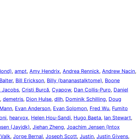
Bond)
,
ampt
,
Amy Hendrix
,
Andrea Rennick
,
Andrew Nacin
,
Balter
,
Bill Erickson
,
Billy (bananastalktome)
,
Boone
 Jacobs
,
Cristi Burcă
,
Cyapow
,
Dan Collis-Puro
,
Daniel
,
demetris
,
Dion Hulse
,
dllh
,
Dominik Schilling
,
Doug
 Mann
,
Evan Anderson
,
Evan Solomon
,
Fred Wu
,
Fumito
oni
,
hearvox
,
Helen Hou-Sandi
,
Hugo Baeta
,
Ian Stewart
,
sen (Jayjdk)
,
Jiehan Zheng
,
Joachim Jensen (Intox
 Valk
,
Jorge Bernal
,
Joseph Scott
,
Justin
,
Justin Givens
,