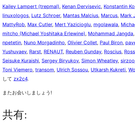
Kailey Lampert (trepmal)
,
Kenan Dervisevic
,
Konstantin Ko
linuxologos
,
Lutz Schroer
,
Mantas Malcius
,
Marcus
,
Mark 
MattyRob
,
Max Cutler
,
Mert Yazicioglu
,
mgolawala
,
Micha
mitcho (Michael Yoshitaka Erlewine)
,
Mohammad Jangda
npetetin
,
Nuno Morgadinho
,
Olivier Collet
,
Paul Biron
,
pav
Yushuvaev
,
Rarst
,
RENAUT
,
Reuben Gunday
,
Roscius
,
Ross
Seisuke Kuraishi
,
Sergey Biryukov
,
Simon Wheatley
,
sirzoo
Toni Viemero
,
transom
,
Ulrich Sossou
,
Utkarsh Kukreti
,
Wo
して
zx2c4
.
またお会いしましょう!
共有: