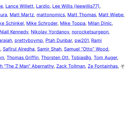
ne
,
Lance Willett
,
Lardjo
,
Lee Willis (leewillis77)
,
tura
,
Matt Martz
,
mattonomics
,
Matt Thomas
,
Matt Wiebe
,
ke Schinkel
,
Mike Schroder
,
Mike Toppa
,
Milan Dinic
,
Niall Kennedy
,
Nikolay Yordanov
,
norocketsurgeon
,
arajah
,
prettyboymp
,
Ptah Dunbar
,
pw201
,
Rami
e
,
Safirul Alredha
,
Samir Shah
,
Samuel “Otto” Wood
,
yn
,
Thomas Griffin
,
Thorsten Ott
,
TobiasBg
,
Tom Auger
,
h “The Z Man” Abernathy
,
Zack Tollman
,
Ze Fontainhas
, そ