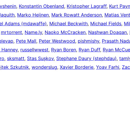
vshenin
,
Konstantin Obenland
,
Kristopher Lagraff
,
Kurt Pay
Jaquith
,
Marko Heijnen
,
Mark Rowatt Anderson
,
Matias Ven
el Adams (mdawaffe)
,
Michael Beckwith
,
Michael Fields
,
Mi
,
mrtorrent
,
Name.ly
,
Naoko McCracken
,
Nashwan Doaqan
,
elevap
,
Pete Mall
,
Peter Westwood
,
pishmishy
,
Prasath Nad
 Hanney
,
russellwwest
,
Ryan Boren
,
Ryan Duff
,
Ryan McCu
ro
,
sksmatt
,
Stas Sușkov
,
Stephane Daury (stephdau)
,
taml
jtek Szkutnik
,
wonderslug
,
Xavier Borderie
,
Yoav Farhi
,
Zac