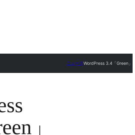
ニュース
WordPress 3.4「Green」
ess
reen」