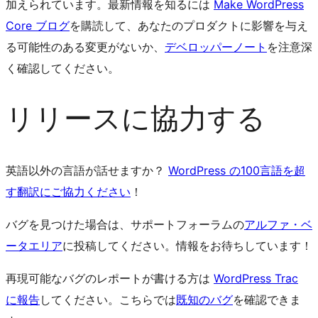
加えられています。最新情報を知るには
Make WordPress
Core ブログ
を購読して、あなたのプロダクトに影響を与え
る可能性のある変更がないか、
デベロッパーノート
を注意深
く確認してください。
リリースに協力する
英語以外の言語が話せますか？
WordPress の100言語を超
す翻訳にご協力ください
！
バグを見つけた場合は、サポートフォーラムの
アルファ・ベ
ータエリア
に投稿してください。情報をお待ちしています！
再現可能なバグのレポートが書ける方は
WordPress Trac
に報告
してください。こちらでは
既知のバグ
を確認できま