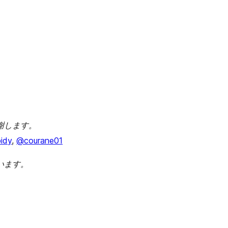
謝します。
idy
,
@courane01
います。