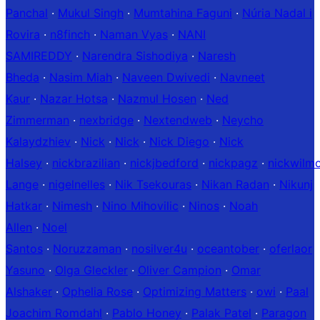
Panchal
·
Mukul Singh
·
Mumtahina Faguni
·
Núria Nadal i
Rovira
·
n8finch
·
Naman Vyas
·
NANI
SAMIREDDY
·
Narendra Sishodiya
·
Naresh
Bheda
·
Nasim Miah
·
Naveen Dwivedi
·
Navneet
Kaur
·
Nazar Hotsa
·
Nazmul Hosen
·
Ned
Zimmerman
·
nexbridge
·
Nextendweb
·
Neycho
Kalaydzhiev
·
Nick
·
Nick
·
Nick Diego
·
Nick
Halsey
·
nickbrazilian
·
nickjbedford
·
nickpagz
·
nickwilm
Lange
·
nigelnelles
·
Nik Tsekouras
·
Nikan Radan
·
Nikunj
Hatkar
·
Nimesh
·
Nino Mihovilic
·
Ninos
·
Noah
Allen
·
Noel
Santos
·
Noruzzaman
·
nosilver4u
·
oceantober
·
oferlaor
Yasuno
·
Olga Gleckler
·
Oliver Campion
·
Omar
Alshaker
·
Ophelia Rose
·
Optimizing Matters
·
owi
·
Paal
Joachim Romdahl
·
Pablo Honey
·
Palak Patel
·
Paragon