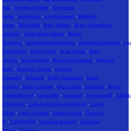
Kau
·
Bernhard Reiter
·
bernhard-
reiter
·
bgermann
·
bhattaganesh
·
Bhavesh
Desai
·
BiDbMAK
·
Bigul Malayi
·
Birgir Erlendsson
(birgire)
·
Birgit Pauli-Haack
·
Bishal
Shrestha
·
bobbyleenoblestudios
·
BogdanUngureanu
·
bo
Sitnikovski
·
Brad Griffin
·
brad hogan
·
Brad
Jorsch
·
bradshawtm
·
Brandon Hubbard
·
Brandon
Kraft
·
Brandon Zhang
·
Brennan
Goewert
·
brhodes
·
Brian Alexander
·
Brian
Coords
·
Brian Gardner
·
Brian Haas
·
brumack
·
Bryan
Schneidewind
·
bshuchter
·
burnuser
·
byteninjaa0
·
Cédric
Chevillard
·
Callum Bridgford-Whittick
·
Calvin
Alkan
·
Carlo Cannas
·
Carlos Bravo
·
Carlos G.
P.
·
CarlSteffen
·
Carolina Nymark
·
Carolina
Romo
·
Catalin