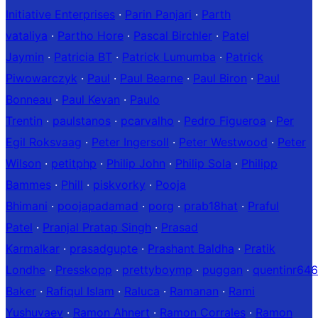
Initiative Enterprises
·
Parin Panjari
·
Parth
vataliya
·
Partho Hore
·
Pascal Birchler
·
Patel
Jaymin
·
Patricia BT
·
Patrick Lumumba
·
Patrick
Piwowarczyk
·
Paul
·
Paul Bearne
·
Paul Biron
·
Paul
Bonneau
·
Paul Kevan
·
Paulo
Trentin
·
paulstanos
·
pcarvalho
·
Pedro Figueroa
·
Per
Egil Roksvaag
·
Peter Ingersoll
·
Peter Westwood
·
Peter
Wilson
·
petitphp
·
Philip John
·
Philip Sola
·
Philipp
Bammes
·
Phill
·
piskvorky
·
Pooja
Bhimani
·
poojapadamad
·
porg
·
prab18hat
·
Praful
Patel
·
Pranjal Pratap Singh
·
Prasad
Karmalkar
·
prasadgupte
·
Prashant Baldha
·
Pratik
Londhe
·
Presskopp
·
prettyboymp
·
puggan
·
quentinr64
Baker
·
Rafiqul Islam
·
Raluca
·
Ramanan
·
Rami
Yushuvaev
·
Ramon Ahnert
·
Ramon Corrales
·
Ramon