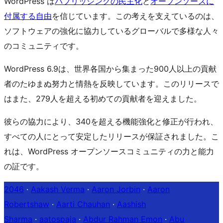
WordPress は
パブリッシングの民主化
と
オープンソースに
付属する自由
を信じています。この考えを支えているのは、
ソフトウェアの強化に協力しているグローバルで多様な人々
のコミュニティです。
WordPress 6.9は、世界各国から集まった900人以上の貢献
者のたゆまぬ努力と情熱を反映しています。このリリースで
はまた、279人を超える初めての貢献者を迎えました。
彼らの協力により、340を超える機能強化と修正が行われ、
すべての人にとって安定したリリースが保証されました。こ
れは、WordPress オープンソースコミュニティの力と能力
の証です。
2046
·
Aakash Verma
·
Aaron Jorbin
·
Aaron
Robertshaw
·
Aarti Chauhan
·
Aashish
Sharma
·
aatospaja
·
Abdur Rahman Emon
·
Abu