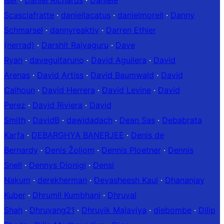
Iser
·
Daniel Richards
·
Daniele
Scasciafratte
·
daniellacatus
·
danielmorell
·
Danny
Schmarsel
·
dannyreaktiv
·
Darren Ethier
(nerrad)
·
Darshit Rajyaguru
·
Dave
Ryan
·
daveguitaruno
·
David Aguilera
·
David
Arenas
·
David Artiss
·
David Baumwald
·
David
Calhoun
·
David Herrera
·
David Levine
·
David
Perez
·
David Riviera
·
David
Smith
·
DavidB
·
dawidadach
·
Dean Sas
·
Debabrata
Karfa
·
DEBARGHYA BANERJEE
·
Denis de
Bernardy
·
Denis Žoljom
·
Dennis Ploetner
·
Dennis
Snell
·
Dennys Dionigi
·
Densi
Nakum
·
derekherman
·
Devasheesh Kaul
·
Dhananjay
Kuber
·
Dhrumil Kumbhani
·
Dhruval
Shah
·
Dhruvang21
·
Dhruvik Malaviya
·
diebombe
·
Dilip