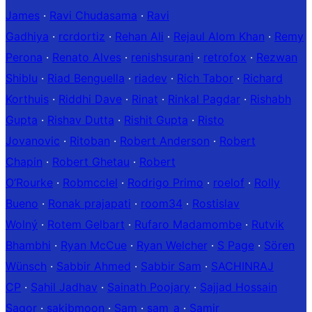
James
·
Ravi Chudasama
·
Ravi
Gadhiya
·
rcrdortiz
·
Rehan Ali
·
Rejaul Alom Khan
·
Remy
Perona
·
Renato Alves
·
renishsurani
·
retrofox
·
Rezwan
Shiblu
·
Riad Benguella
·
riadev
·
Rich Tabor
·
Richard
Korthuis
·
Riddhi Dave
·
Rinat
·
Rinkal Pagdar
·
Rishabh
Gupta
·
Rishav Dutta
·
Rishit Gupta
·
Risto
Jovanovic
·
Ritoban
·
Robert Anderson
·
Robert
Chapin
·
Robert Ghetau
·
Robert
O’Rourke
·
Robmcclel
·
Rodrigo Primo
·
roelof
·
Rolly
Bueno
·
Ronak prajapati
·
room34
·
Rostislav
Wolný
·
Rotem Gelbart
·
Rufaro Madamombe
·
Rutvik
Bhambhi
·
Ryan McCue
·
Ryan Welcher
·
S Page
·
Sören
Wünsch
·
Sabbir Ahmed
·
Sabbir Sam
·
SACHINRAJ
CP
·
Sahil Jadhav
·
Sainath Poojary
·
Sajjad Hossain
Sagor
·
sakibmoon
·
Sam
·
sam_a
·
Samir