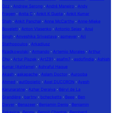
Ozz
·
Andrew Serong
·
André Maneiro
·
Andy
Fragen
·
Anita C
·
Ankit K Gupta
·
Ankit Kumar
Shah
·
Ankit Panchal
·
Anne McCarthy
·
Anne-Mieke
Bovelett
·
Anton Vlasenko
·
Antonio Sejas
·
Anuj
Singh
·
Anveshika Srivastava
·
apmeyer
·
Ari
Stathopoulos
·
Arkadiusz
Rzadkowolski
·
Armando
·
Artemio Morales
·
Arthur
Chu
·
Artur Piszek
·
ArtZ91
·
asafm7
·
asdofindia
·
Ashish
Kumar (Ashfame)
·
Ashraful Haque
Akash
·
askapache
·
Aslam Doctor
·
Aurooba
Ahmed
·
aut0poietic
·
Axel DUCORON
·
Ayesh
Karunaratne
·
Azhar Deraiya
·
Béryl de La
Grandière
·
bartnv
·
bchecketts
·
Beee
·
Ben
Dwyer
·
Benazeer
·
Benjamin Denis
·
Benjamin
Zekavica
·
Benny
·
Benoit Chantre
·
Bernhard