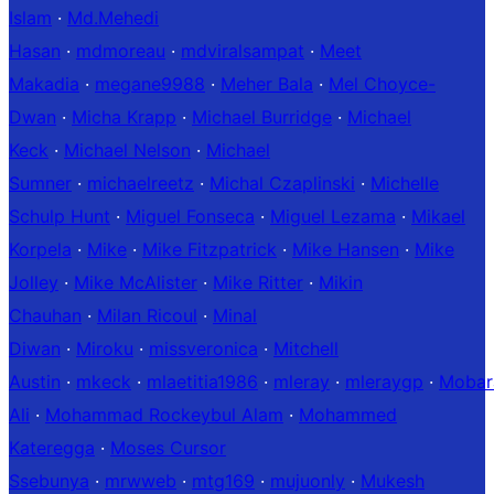
Islam
·
Md.Mehedi
Hasan
·
mdmoreau
·
mdviralsampat
·
Meet
Makadia
·
megane9988
·
Meher Bala
·
Mel Choyce-
Dwan
·
Micha Krapp
·
Michael Burridge
·
Michael
Keck
·
Michael Nelson
·
Michael
Sumner
·
michaelreetz
·
Michal Czaplinski
·
Michelle
Schulp Hunt
·
Miguel Fonseca
·
Miguel Lezama
·
Mikael
Korpela
·
Mike
·
Mike Fitzpatrick
·
Mike Hansen
·
Mike
Jolley
·
Mike McAlister
·
Mike Ritter
·
Mikin
Chauhan
·
Milan Ricoul
·
Minal
Diwan
·
Miroku
·
missveronica
·
Mitchell
Austin
·
mkeck
·
mlaetitia1986
·
mleray
·
mleraygp
·
Mobar
Ali
·
Mohammad Rockeybul Alam
·
Mohammed
Kateregga
·
Moses Cursor
Ssebunya
·
mrwweb
·
mtg169
·
mujuonly
·
Mukesh