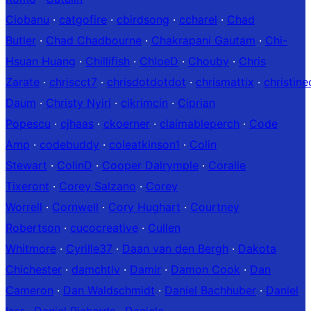
Ciobanu
·
catgofire
·
cbirdsong
·
ccharel
·
Chad
Butler
·
Chad Chadbourne
·
Chakrapani Gautam
·
Chi-
Hsuan Huang
·
Chillifish
·
ChloeD
·
Chouby
·
Chris
Zarate
·
chriscct7
·
chrisdotdotdot
·
chrismattix
·
christin
Daum
·
Christy Nyiri
·
cikrimcin
·
Ciprian
Popescu
·
cjhaas
·
ckoerner
·
claimableperch
·
Code
Amp
·
codebuddy
·
coleatkinson1
·
Colin
Stewart
·
ColinD
·
Cooper Dalrymple
·
Coralie
Tixeront
·
Corey Salzano
·
Corey
Worrell
·
Cornwell
·
Cory Hughart
·
Courtney
Robertson
·
cucocreative
·
Cullen
Whitmore
·
Cyrille37
·
Daan van den Bergh
·
Dakota
Chichester
·
damchtlv
·
Damir
·
Damon Cook
·
Dan
Cameron
·
Dan Waldschmidt
·
Daniel Bachhuber
·
Daniel