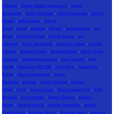
Hurayra
·
Adam Harley (Kawauso)
·
Adam
Silverstein
·
Adam Zieliński
·
Aditya Bansode
·
Aditya
Dhade
·
aditya shah
·
Aditya
Singh
·
aduth
·
agulbra
·
Ahmed
·
ajaxStardust
·
Ajit
Bohra
·
Akanshu Singh
·
Akeda Bagus
·
Aki
Hamano
·
Akira Tachibana
·
Akramul Hasan
·
Akshat
Kakkad
·
Akshay Dhere
·
Akshaya Rane
·
Albert Juhé
Lluveras
·
alejandrogonzalvo
·
Alex Cuadra
·
Alex
Lende
·
Alex Lion (阿力獅)
·
Alex Stine
·
Alexandre
Buffet
·
Alexei Samarschi
·
Alexis
Pandaan
·
alordiel
·
Alvaro Gómez
·
Amber
Hinds
·
Amin
·
Aminul Islam
·
Aminul Islam Alvi
·
Amit
Bhosale
·
Amy Kamala
·
Anatol Broder
·
Anders
Norén
·
Andrea Fercia
·
Andrea Roenning
·
Andrei
Draganescu
·
Andrew Hoyer
·
Andrew Nacin
·
Andrew