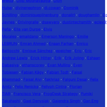
Bheda
·
Dilip Modhavadiya
·
Dion
Hulse
·
divinenephron
·
dj.cowan
·
Dominik
Schilling
·
dominiquepijnenburg
·
donalirl
·
doughamlin
·
Do
Jaynes
·
Drivingralle
·
dsawyers
·
dustintechsmith
·
eclev9
Peña
·
Ella van Durpe
·
Elvis
Morales
·
emaildano
·
Emerson Maningo
·
Emilie
LEBRUN
·
Emran Ahmed
·
Enaan Farhan
·
Enrico
Battocchi
·
Enrique Sánchez
·
epeicher
·
Eric
·
Eric
Andrew Lewis
·
Erick Hitter
·
Erik
·
Erik Joling
·
Eshaan
Dabasiya
·
ethanscorey
·
Evan Mullins
·
Even
Tobiesen
·
Fabian Kägy
·
Fabian Todt
·
Faisal
Ahammad
·
Faisal Alvi
·
fakhriaz
·
Falguni Desai
·
Felix
Arntz
·
Felix Renicks
·
Fellyph Cintra
·
Florian
TIAR
·
Francisco Vera
·
FrogDesk Strategy
·
Fumiki
Takahashi
·
Gael Denysiak
·
Gajendra Singh
·
Gan Eng