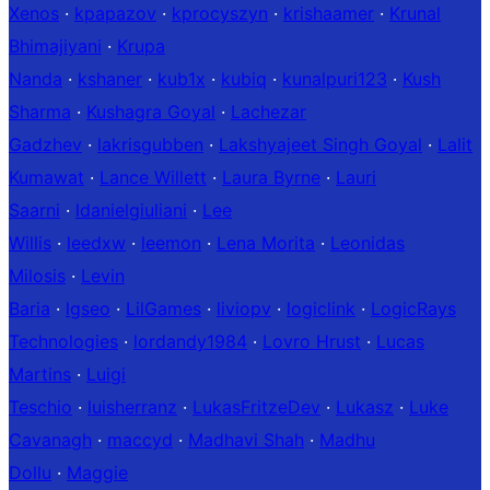
Xenos
·
kpapazov
·
kprocyszyn
·
krishaamer
·
Krunal
Bhimajiyani
·
Krupa
Nanda
·
kshaner
·
kub1x
·
kubiq
·
kunalpuri123
·
Kush
Sharma
·
Kushagra Goyal
·
Lachezar
Gadzhev
·
lakrisgubben
·
Lakshyajeet Singh Goyal
·
Lalit
Kumawat
·
Lance Willett
·
Laura Byrne
·
Lauri
Saarni
·
ldanielgiuliani
·
Lee
Willis
·
leedxw
·
leemon
·
Lena Morita
·
Leonidas
Milosis
·
Levin
Baria
·
lgseo
·
LilGames
·
liviopv
·
logiclink
·
LogicRays
Technologies
·
lordandy1984
·
Lovro Hrust
·
Lucas
Martins
·
Luigi
Teschio
·
luisherranz
·
LukasFritzeDev
·
Lukasz
·
Luke
Cavanagh
·
maccyd
·
Madhavi Shah
·
Madhu
Dollu
·
Maggie