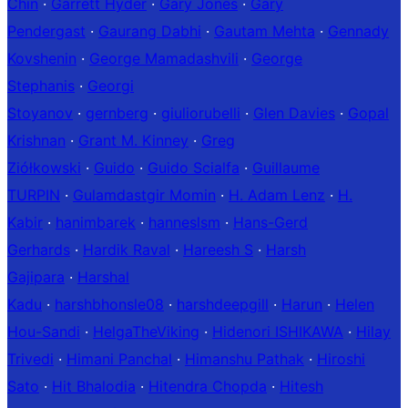
Chin
·
Garrett Hyder
·
Gary Jones
·
Gary
Pendergast
·
Gaurang Dabhi
·
Gautam Mehta
·
Gennady
Kovshenin
·
George Mamadashvili
·
George
Stephanis
·
Georgi
Stoyanov
·
gernberg
·
giuliorubelli
·
Glen Davies
·
Gopal
Krishnan
·
Grant M. Kinney
·
Greg
Ziółkowski
·
Guido
·
Guido Scialfa
·
Guillaume
TURPIN
·
Gulamdastgir Momin
·
H. Adam Lenz
·
H.
Kabir
·
hanimbarek
·
hanneslsm
·
Hans-Gerd
Gerhards
·
Hardik Raval
·
Hareesh S
·
Harsh
Gajipara
·
Harshal
Kadu
·
harshbhonsle08
·
harshdeepgill
·
Harun
·
Helen
Hou-Sandi
·
HelgaTheViking
·
Hidenori ISHIKAWA
·
Hilay
Trivedi
·
Himani Panchal
·
Himanshu Pathak
·
Hiroshi
Sato
·
Hit Bhalodia
·
Hitendra Chopda
·
Hitesh