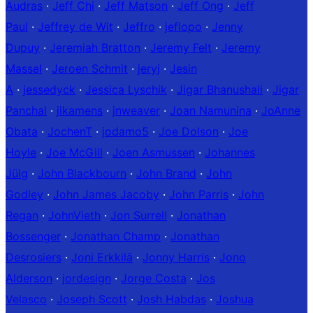
Audras
·
Jeff Chi
·
Jeff Matson
·
Jeff Ong
·
Jeff
Paul
·
Jeffrey de Wit
·
Jeffro
·
jeflopo
·
Jenny
Dupuy
·
Jeremiah Bratton
·
Jeremy Felt
·
Jeremy
Massel
·
Jeroen Schmit
·
jeryj
·
Jesin
A
·
jessedyck
·
Jessica Lyschik
·
Jigar Bhanushali
·
Jigar
Panchal
·
jikamens
·
jnweaver
·
Joan Namunina
·
JoAnne
Obata
·
JochenT
·
jodamo5
·
Joe Dolson
·
Joe
Hoyle
·
Joe McGill
·
Joen Asmussen
·
Johannes
Jülg
·
John Blackbourn
·
John Brand
·
John
Godley
·
John James Jacoby
·
John Parris
·
John
Regan
·
JohnVieth
·
Jon Surrell
·
Jonathan
Bossenger
·
Jonathan Champ
·
Jonathan
Desrosiers
·
Joni Erkkilä
·
Jonny Harris
·
Jono
Alderson
·
jordesign
·
Jorge Costa
·
Jos
Velasco
·
Joseph Scott
·
Josh Habdas
·
Joshua