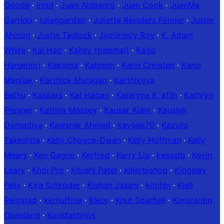
Goode
·
jrmd
·
Juan Aldasoro
·
Juan Cook
·
JuanMa
Garrido
·
juliengardair
·
Juliette Reinders Folmer
·
Justin
Ahinon
·
Justin Tadlock
·
Jyotirmoy Roy
·
K. Adam
White
·
Kai Hao
·
Kailey (trepmal)
·
Kaito
Hanamori
·
Kakoma
·
Kalpesh
·
Karin Christen
·
Karol
Manijak
·
Karthick Murugan
·
Karthikeya
Bethu
·
Kaspars
·
Kat Hagan
·
Kateryna K. a11n
·
Kathryn
Presner
·
Katrina Massey
·
Kausar Alam
·
Kaushik
Domadiya
·
Kawshar Ahmed
·
kaygee79
·
Kazuto
Takeshita
·
Kelly Choyce-Dwan
·
Kelly Hoffman
·
Kelly
Mears
·
Ken Gagne
·
Kerfred
·
Kerry Liu
·
kesselb
·
Kevin
Leary
·
Khoi Pro
·
Khushi Patel
·
killerbishop
·
Kingsley
Felix
·
Kira Schroder
·
Kishan Jasani
·
kitchin
·
Kjell
Reigstad
·
kkmuffme
·
Kleor
·
Knut Sparhell
·
Konstantin
Obenland
·
Konstantinos