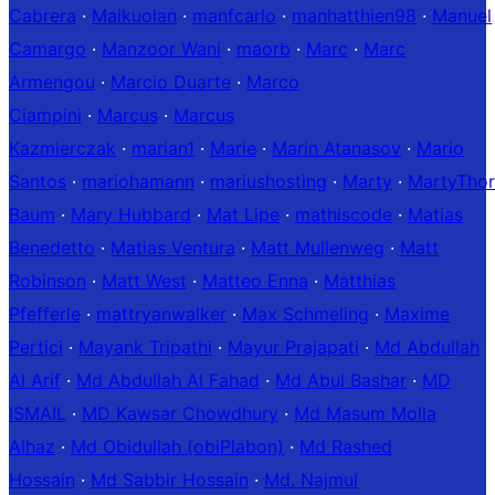
Cabrera
·
Maikuolan
·
manfcarlo
·
manhatthien98
·
Manuel
Camargo
·
Manzoor Wani
·
maorb
·
Marc
·
Marc
Armengou
·
Marcio Duarte
·
Marco
Ciampini
·
Marcus
·
Marcus
Kazmierczak
·
marian1
·
Marie
·
Marin Atanasov
·
Mario
Santos
·
mariohamann
·
mariushosting
·
Marty
·
MartyThor
Baum
·
Mary Hubbard
·
Mat Lipe
·
mathiscode
·
Matias
Benedetto
·
Matias Ventura
·
Matt Mullenweg
·
Matt
Robinson
·
Matt West
·
Matteo Enna
·
Matthias
Pfefferle
·
mattryanwalker
·
Max Schmeling
·
Maxime
Pertici
·
Mayank Tripathi
·
Mayur Prajapati
·
Md Abdullah
Al Arif
·
Md Abdullah Al Fahad
·
Md Abul Bashar
·
MD
ISMAIL
·
MD Kawsar Chowdhury
·
Md Masum Molla
Alhaz
·
Md Obidullah (obiPlabon)
·
Md Rashed
Hossain
·
Md Sabbir Hossain
·
Md. Najmul