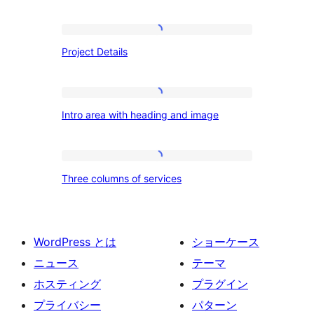
Project
Project Details
Details
Intro
Intro area with heading and image
area
with
heading
Three
Three columns of services
and
columns
image
of
services
WordPress とは
ショーケース
ニュース
テーマ
ホスティング
プラグイン
プライバシー
パターン