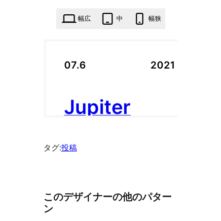
に
入
幅広
中
幅狭
り
に
54
回
追
加
タグ:
投稿
このデザイナーの他のパター
ン