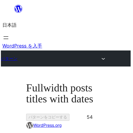
内
容
日本語
を
ス
キ
WordPress を入手
ッ
パターン
プ
Fullwidth posts
titles with dates
お
54
パターンをコピーする
気
WordPress.org