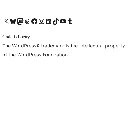
X (旧 Twitter) アカウントへ
Bluesky アカウントへ
Mastodon アカウントへ
Threads アカウントへ
Facebook ページへ
Instagram アカウントへ
LinkedIn アカウントへ
TikTok アカウントへ
YouTube チャンネルへ
Tumblr アカウントへ
Code is Poetry.
The WordPress® trademark is the intellectual property
of the WordPress Foundation.