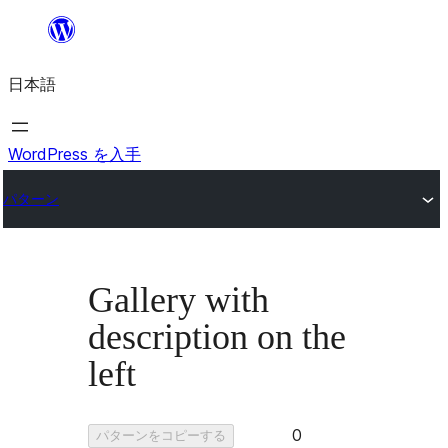
内
容
日本語
を
ス
キ
WordPress を入手
ッ
パターン
プ
Gallery with
description on the
left
お
0
パターンをコピーする