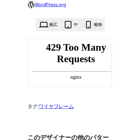
気
WordPress.org
に
入
幅広
中
幅狭
り
に
0
回
追
加
タグ:
ワイヤフレーム
このデザイナーの他のパター