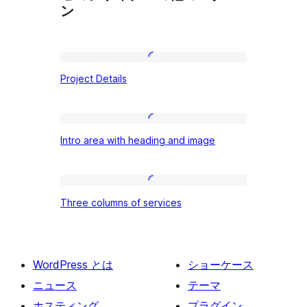
ン
Project
Project Details
Details
Intro
Intro area with heading and image
area
with
heading
Three
Three columns of services
and
columns
image
of
services
WordPress とは
ショーケース
ニュース
テーマ
ホスティング
プラグイン