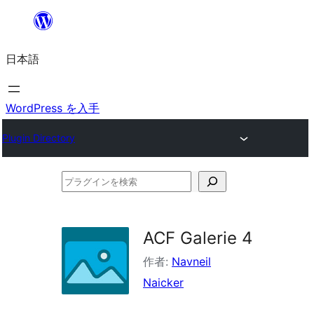
内
容
日本語
を
ス
キ
WordPress を入手
ッ
Plugin Directory
プ
プ
ラ
グ
ACF Galerie 4
イ
作者:
Navneil
ン
Naicker
を
検