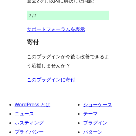
過去2ヶ月以内に解決した問題:
ー
ュ
ー
2 / 2
サポートフォーラムを表示
寄付
このプラグインが今後も改善できるよ
う応援しませんか ?
このプラグインに寄付
WordPress とは
ショーケース
ニュース
テーマ
ホスティング
プラグイン
プライバシー
パターン