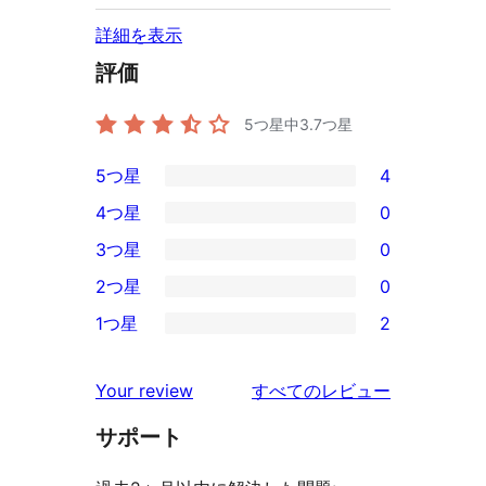
詳細を表示
評価
5つ星中
3.7
つ星
5つ星
4
4
4つ星
0
5-
0
3つ星
0
星
4-
0
2つ星
0
レ
星
3-
0
ビ
1つ星
2
レ
星
2-
2
ュ
ビ
レ
星
1-
ー
を
ュ
Your review
すべてのレビュー
ビ
レ
星
見
ー
ュ
ビ
サポート
レ
る
ー
ュ
ビ