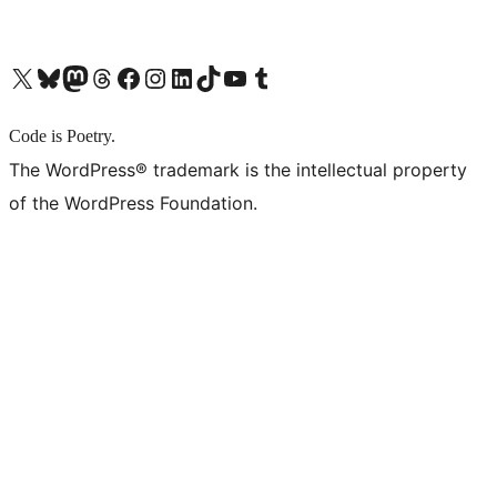
X (旧 Twitter) アカウントへ
Bluesky アカウントへ
Mastodon アカウントへ
Threads アカウントへ
Facebook ページへ
Instagram アカウントへ
LinkedIn アカウントへ
TikTok アカウントへ
YouTube チャンネルへ
Tumblr アカウントへ
Code is Poetry.
The WordPress® trademark is the intellectual property
of the WordPress Foundation.