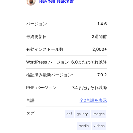
貢
Navneil Naicker
献
者
メ
バージョン
1.4.6
タ
最終更新日
2週間
前
有効インストール数
2,000+
WordPress バージョン
6.0またはそれ以降
検証済み最新バージョン:
7.0.2
PHP バージョン
7.4またはそれ以降
言語
全2言語を表示
タグ
acf
gallery
images
media
videos