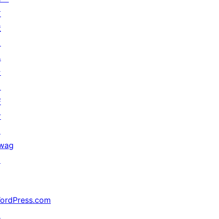
貢
献
イ
ベ
ン
ト
寄
付
↗
wag
↗
ordPress.com
↗