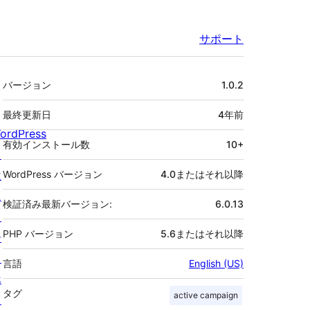
サポート
メ
バージョン
1.0.2
タ
最終更新日
4年
前
ordPress
有効インストール数
10+
と
は
WordPress バージョン
4.0またはそれ以降
ニ
検証済み最新バージョン:
6.0.13
ュ
PHP バージョン
5.6またはそれ以降
ー
ス
言語
English (US)
ホ
タグ
active campaign
ス