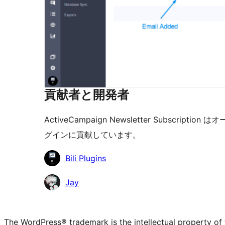
貢献者と開発者
ActiveCampaign Newsletter Subsc
グインに貢献しています。
貢
Bili Plugins
献
Jay
者
The WordPress® trademark is the intellectual property of