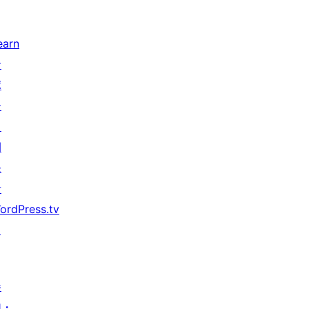
earn
サ
ポ
ー
ト
開
発
者
ordPress.tv
↗
参
加・