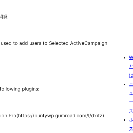
開発
is used to add users to Selected ActiveCampaign
W
following plugins:
ion Pro(https://buntywp.gumroad.com/l/dxitz)