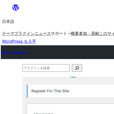
内
容
日本語
を
ス
テーマ
プラグイン
ニュース
サポート
概要
参加・貢献
このサ
キ
WordPress を入手
ッ
Plugin Directory
プ
プ
ラ
グ
イ
ン
を
検