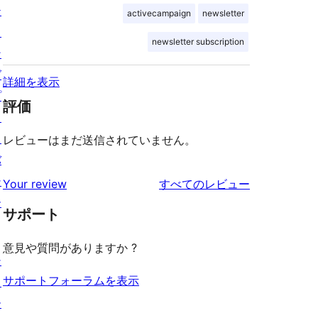
テ
activecampaign
newsletter
ィ
newsletter subscription
ン
グ
詳細を表示
プ
評価
ラ
イ
レビューはまだ送信されていません。
バ
シ
を
Your review
すべてのレビュー
ー
見
サポート
る
意見や質問がありますか ?
シ
サポートフォーラムを表示
ョ
ー