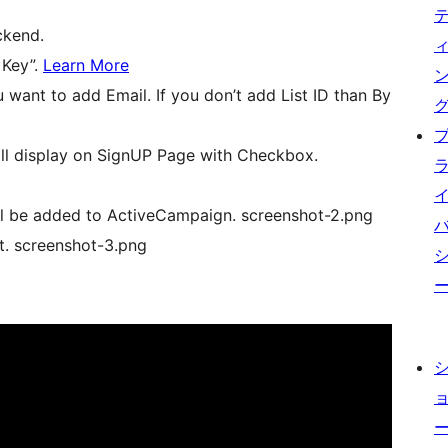
ckend.
 Key”.
Learn More
 want to add Email. If you don’t add List ID than By
ill display on SignUP Page with Checkbox.
ill be added to ActiveCampaign. screenshot-2.png
t. screenshot-3.png