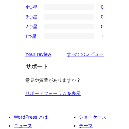
5
4つ星
0
5-
0
3つ星
0
星
4-
0
2つ星
0
レ
星
3-
0
ビ
1つ星
1
レ
星
2-
1
ュ
ビ
レ
星
1-
ー
を
ュ
Your review
すべてのレビュー
ビ
レ
星
見
ー
ュ
ビ
サポート
レ
る
ー
ュ
ビ
意見や質問がありますか ?
ー
ュ
ー
サポートフォーラムを表示
WordPress とは
ショーケース
ニュース
テーマ