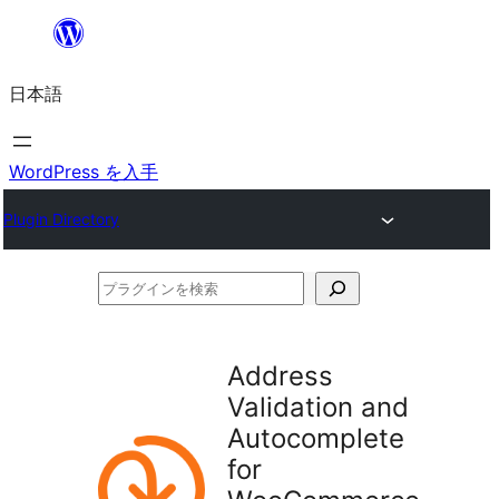
内
容
日本語
を
ス
キ
WordPress を入手
ッ
Plugin Directory
プ
プ
ラ
グ
Address
イ
Validation and
ン
Autocomplete
を
for
検