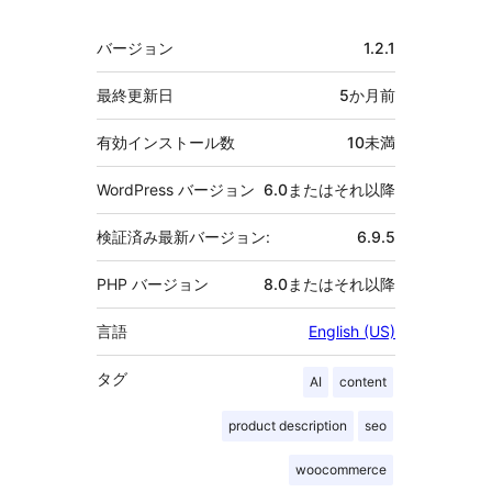
者
メ
バージョン
1.2.1
タ
最終更新日
5か月
前
有効インストール数
10未満
WordPress バージョン
6.0またはそれ以降
検証済み最新バージョン:
6.9.5
PHP バージョン
8.0またはそれ以降
言語
English (US)
タグ
AI
content
product description
seo
woocommerce