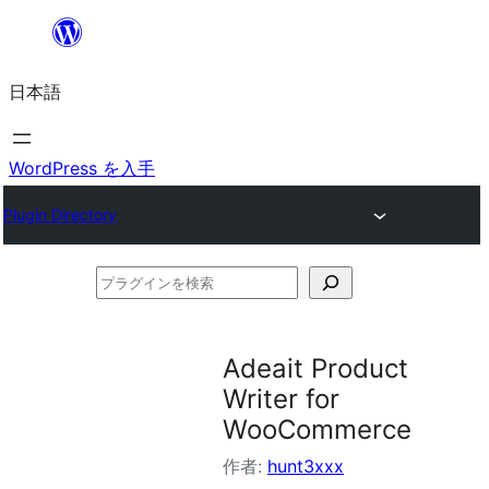
内
容
日本語
を
ス
キ
WordPress を入手
ッ
Plugin Directory
プ
プ
ラ
グ
Adeait Product
イ
Writer for
ン
WooCommerce
を
作者:
hunt3xxx
検