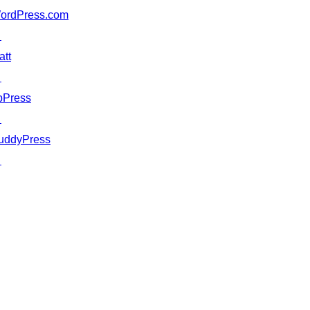
ordPress.com
↗
att
↗
bPress
↗
uddyPress
↗