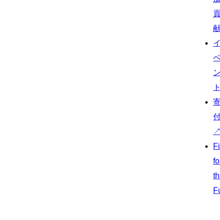
F
fo
t
F