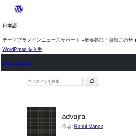
内
容
日本語
を
ス
テーマ
プラグイン
ニュース
サポート
概要
参加・貢献
このサ
キ
WordPress を入手
ッ
Plugin Directory
プ
プ
ラ
グ
イ
advajra
ン
を
作者:
Rahul Manek
検