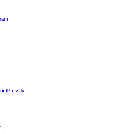
earn
サ
ポ
ー
ト
開
発
者
ordPress.tv
↗
参
加・