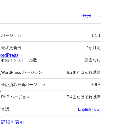
サポート
メ
バージョン
1.1.1
タ
最終更新日
2か月
前
ordPress
有効インストール数
該当なし
と
は
WordPress バージョン
6.2またはそれ以降
ニ
検証済み最新バージョン:
6.9.6
ュ
PHP バージョン
7.4またはそれ以降
ー
ス
言語
English (US)
ホ
詳細を表示
ス