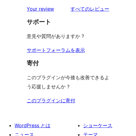
レ
星
1-
ー
を
ュ
Your review
すべてのレビュー
ビ
レ
星
見
ー
ュ
ビ
サポート
レ
る
ー
ュ
ビ
意見や質問がありますか ?
ー
ュ
ー
サポートフォーラムを表示
寄付
このプラグインが今後も改善できるよ
う応援しませんか ?
このプラグインに寄付
WordPress とは
ショーケース
ニュース
テーマ