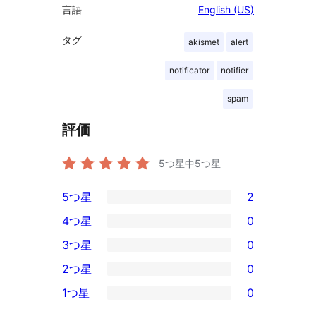
言語
English (US)
タグ
akismet
alert
notificator
notifier
spam
評価
5つ星中
5
つ星
5つ星
2
2
4つ星
0
5-
0
3つ星
0
星
4-
0
2つ星
0
レ
星
3-
0
ビ
1つ星
0
レ
星
2-
0
ュ
ビ