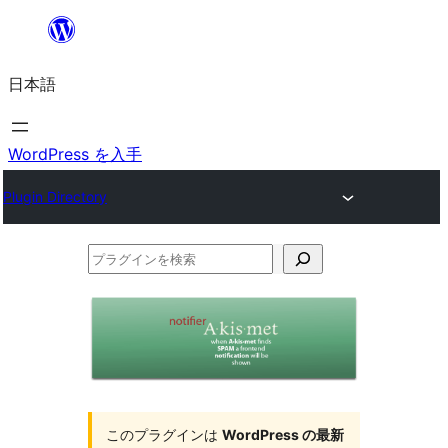
内
容
日本語
を
ス
キ
WordPress を入手
ッ
Plugin Directory
プ
プ
ラ
グ
イ
ン
を
このプラグインは
WordPress の最新
検