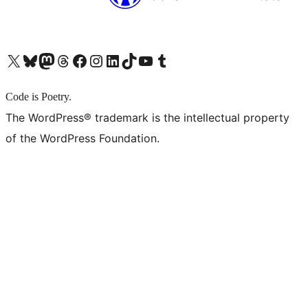
X (旧 Twitter) アカウントへ
Bluesky アカウントへ
Mastodon アカウントへ
Threads アカウントへ
Facebook ページへ
Instagram アカウントへ
LinkedIn アカウントへ
TikTok アカウントへ
YouTube チャンネルへ
Tumblr アカウントへ
Code is Poetry.
The WordPress® trademark is the intellectual property
of the WordPress Foundation.