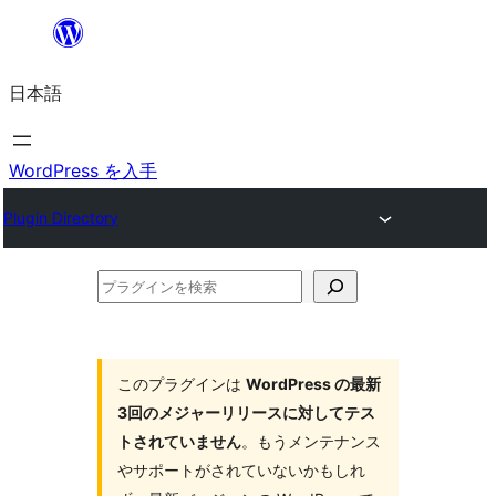
内
容
日本語
を
ス
キ
WordPress を入手
ッ
Plugin Directory
プ
プ
ラ
グ
イ
このプラグインは
WordPress の最新
3回のメジャーリリースに対してテス
ン
トされていません
。もうメンテナンス
を
やサポートがされていないかもしれ
検