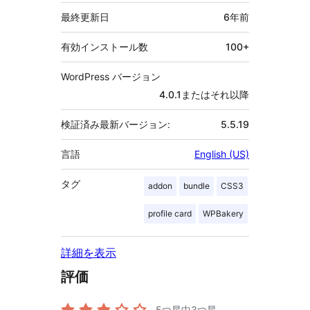
タ
最終更新日
6年
前
有効インストール数
100+
WordPress バージョン
4.0.1またはそれ以降
検証済み最新バージョン:
5.5.19
言語
English (US)
タグ
addon
bundle
CSS3
profile card
WPBakery
詳細を表示
評価
5つ星中
3
つ星