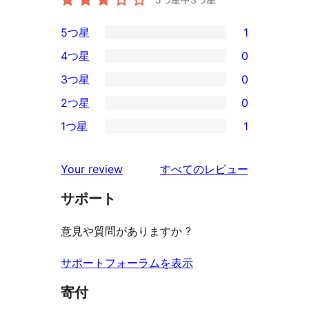
5つ星
1
1
4つ星
0
5-
0
3つ星
0
星
4-
0
2つ星
0
レ
星
3-
0
ビ
1つ星
1
レ
星
2-
1
ュ
ビ
レ
星
1-
ー
を
ュ
Your review
すべてのレビュー
ビ
レ
星
見
ー
ュ
ビ
サポート
レ
る
ー
ュ
ビ
意見や質問がありますか ?
ー
ュ
ー
サポートフォーラムを表示
寄付