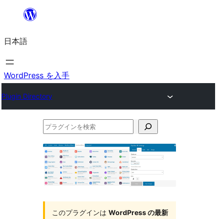
内
容
日本語
を
ス
キ
WordPress を入手
ッ
Plugin Directory
プ
プ
ラ
グ
イ
ン
を
このプラグインは
WordPress の最新
検