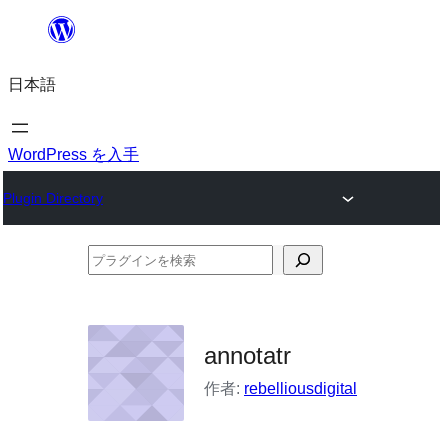
内
容
日本語
を
ス
キ
WordPress を入手
ッ
Plugin Directory
プ
プ
ラ
グ
イ
annotatr
ン
作者:
rebelliousdigital
を
検