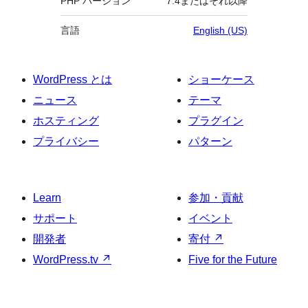
PHP バージョン
7.4またはそれ以降
言語
English (US)
WordPress とは
ショーケース
ニュース
テーマ
ホスティング
プラグイン
プライバシー
パターン
Learn
参加・貢献
サポート
イベント
開発者
寄付
↗
WordPress.tv
↗
Five for the Future