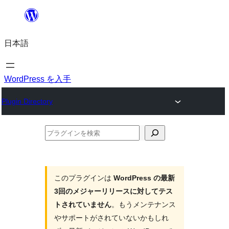
内
容
日本語
を
ス
キ
WordPress を入手
ッ
Plugin Directory
プ
プ
ラ
グ
イ
このプラグインは
WordPress の最新
3回のメジャーリリースに対してテス
ン
トされていません
。もうメンテナンス
を
やサポートがされていないかもしれ
検