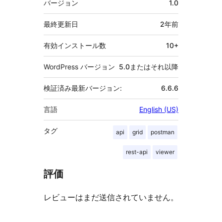
バージョン
1.0
タ
最終更新日
2年
前
有効インストール数
10+
WordPress バージョン
5.0またはそれ以降
検証済み最新バージョン:
6.6.6
言語
English (US)
タグ
api
grid
postman
rest-api
viewer
評価
レビューはまだ送信されていません。