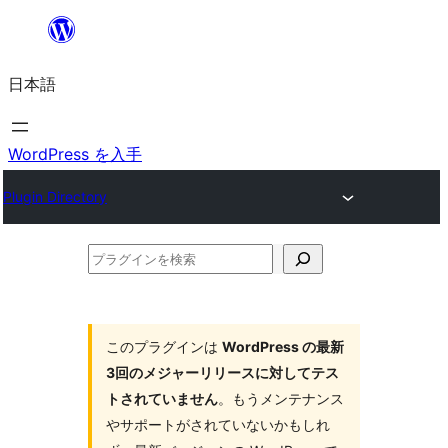
内
容
日本語
を
ス
キ
WordPress を入手
ッ
Plugin Directory
プ
プ
ラ
グ
イ
このプラグインは
WordPress の最新
3回のメジャーリリースに対してテス
ン
トされていません
。もうメンテナンス
を
やサポートがされていないかもしれ
検