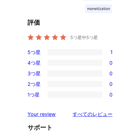
monetization
評価
5つ星中
5
つ星
5つ星
1
1
4つ星
0
5-
0
3つ星
0
星
4-
0
2つ星
0
レ
星
3-
0
ビ
1つ星
0
レ
星
2-
0
ュ
ビ
レ
星
1-
ー
を
ュ
Your review
すべてのレビュー
ビ
レ
星
見
ー
ュ
ビ
サポート
レ
る
ー
ュ
ビ