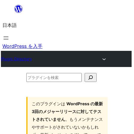
内
容
日本語
を
ス
キ
WordPress を入手
ッ
Plugin Directory
プ
プ
ラ
グ
イ
このプラグインは
WordPress の最新
3回のメジャーリリースに対してテス
ン
トされていません
。もうメンテナンス
を
やサポートがされていないかもしれ
検