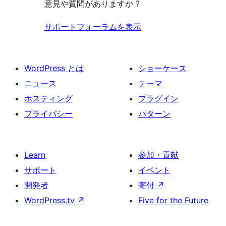
意見や質問がありますか ?
ー
ュ
ー
サポートフォーラムを表示
WordPress とは
ショーケース
ニュース
テーマ
ホスティング
プラグイン
プライバシー
パターン
Learn
参加・貢献
サポート
イベント
開発者
寄付
↗
WordPress.tv
↗
Five for the Future