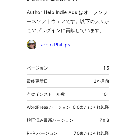
Author Help Indie Ads はオープンソ
ースソフトウェアです。以下の人々が
このプラグインに貢献しています。
貢
Robin Phillips
献
者
メ
バージョン
1.5
タ
最終更新日
2か月
前
有効インストール数
10+
WordPress バージョン
6.0またはそれ以降
検証済み最新バージョン:
7.0.3
PHP バージョン
7.0またはそれ以降