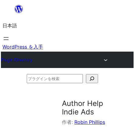
内
容
日本語
を
ス
キ
WordPress を入手
ッ
Plugin Directory
プ
プ
ラ
グ
Author Help
イ
Indie Ads
ン
作者:
Robin Phillips
を
検