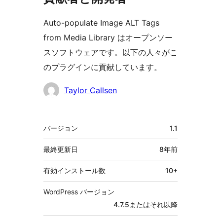
Auto-populate Image ALT Tags
from Media Library はオープンソー
スソフトウェアです。以下の人々がこ
のプラグインに貢献しています。
貢
Taylor Callsen
献
者
メ
バージョン
1.1
タ
最終更新日
8年
前
有効インストール数
10+
WordPress バージョン
4.7.5またはそれ以降