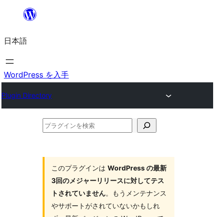
内
容
日本語
を
ス
キ
WordPress を入手
ッ
Plugin Directory
プ
プ
ラ
グ
イ
このプラグインは
WordPress の最新
3回のメジャーリリースに対してテス
ン
トされていません
。もうメンテナンス
を
やサポートがされていないかもしれ
検