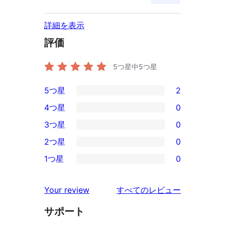
詳細を表示
評価
5つ星中
5
つ星
5つ星
2
2
4つ星
0
5-
0
3つ星
0
星
4-
0
2つ星
0
レ
星
3-
0
ビ
1つ星
0
レ
星
2-
0
ュ
ビ
レ
星
1-
ー
を
ュ
Your review
すべてのレビュー
ビ
レ
星
見
ー
ュ
ビ
サポート
レ
る
ー
ュ