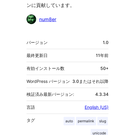
ンに貢献しています。
貢
num8er
献
者
メ
バージョン
1.0
タ
最終更新日
11年
前
有効インストール数
50+
WordPress バージョン
3.0またはそれ以降
検証済み最新バージョン:
4.3.34
言語
English (US)
タグ
auto
permalink
slug
unicode