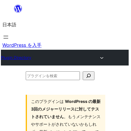
内
容
日本語
を
ス
キ
WordPress を入手
ッ
Plugin Directory
プ
プ
ラ
グ
イ
このプラグインは
WordPress の最新
3回のメジャーリリースに対してテス
ン
トされていません
。もうメンテナンス
を
やサポートがされていないかもしれ
検