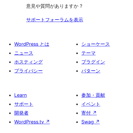
ビ
意見や質問がありますか ?
ー
ュ
ー
サポートフォーラムを表示
WordPress とは
ショーケース
ニュース
テーマ
ホスティング
プラグイン
プライバシー
パターン
Learn
参加・貢献
サポート
イベント
開発者
寄付
↗
WordPress.tv
↗
Swag
↗