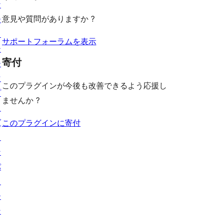
る
ケ
ー
ュ
ビ
意見や質問がありますか ?
ー
ー
ュ
ス
ー
サポートフォーラムを表示
テ
寄付
ー
マ
このプラグインが今後も改善できるよう応援し
プ
ませんか ?
ラ
グ
このプラグインに寄付
イ
ン
パ
タ
ー
ン