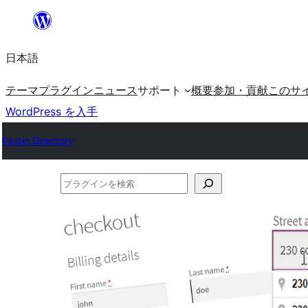
内
容
日本語
を
ス
テーマ
プラグイン
ニュース
サポート
概要
参加・貢献
このサ
キ
WordPress を入手
ッ
Plugin Directory
プ
プ
ラ
グ
イ
ン
を
検