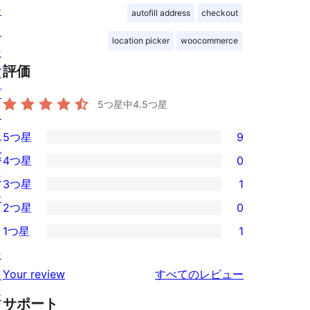
テ
autofill address
checkout
ィ
location picker
woocommerce
ン
評価
グ
プ
5つ星中
4.5
つ星
ラ
イ
5つ星
9
9
バ
4つ星
0
5-
0
シ
3つ星
1
星
4-
1
ー
2つ星
0
レ
星
3-
0
ビ
1つ星
1
レ
星
2-
1
ュ
ビ
シ
レ
星
1-
ー
を
ュ
Your review
すべてのレビュー
ョ
ビ
レ
星
見
ー
ー
ュ
ビ
サポート
レ