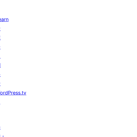
earn
サ
ポ
ー
ト
開
発
者
ordPress.tv
↗
参
加・