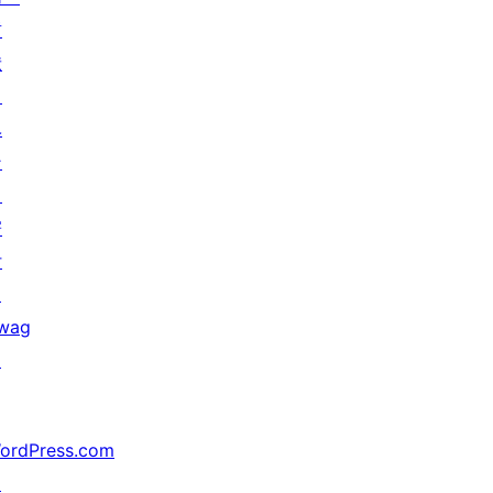
貢
献
イ
ベ
ン
ト
寄
付
↗
wag
↗
ordPress.com
↗