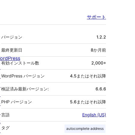
サポート
メ
バージョン
1.2.2
タ
最終更新日
8か月
前
ordPress
有効インストール数
2,000+
と
は
WordPress バージョン
4.5またはそれ以降
ニ
検証済み最新バージョン:
6.6.6
ュ
PHP バージョン
5.6またはそれ以降
ー
ス
言語
English (US)
ホ
タグ
autocomplete address
ス