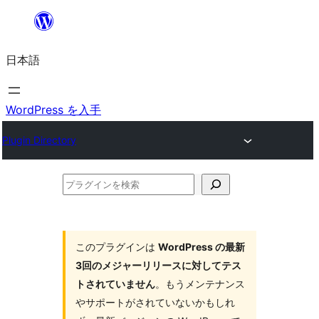
内
容
日本語
を
ス
キ
WordPress を入手
ッ
Plugin Directory
プ
プ
ラ
グ
イ
このプラグインは
WordPress の最新
3回のメジャーリリースに対してテス
ン
トされていません
。もうメンテナンス
を
やサポートがされていないかもしれ
検