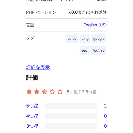
PHP バージョン
7.0.0またはそれ以降
言語
English (US)
タグ
baidu
bing
google
seo
Toutiao
詳細を表示
評価
5つ星中
2.6
つ星
5つ星
2
2
4つ星
0
5-
0
3つ星
0
星
4-
0