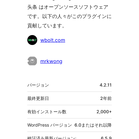
头条 はオープンソースソフトウェア
です。以下の人々がこのプラグインに
貢献しています。
貢
wbolt.com
献
者
mrkwong
メ
バージョン
4.2.11
タ
最終更新日
2年
前
有効インストール数
2,000+
WordPress バージョン
6.0またはそれ以降
検証済み最新バージョン:
6.5.9