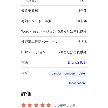
バージョン
1.0.1
タ
最終更新日
1年
前
有効インストール数
10未満
WordPress バージョン
5.0またはそれ以降
検証済み最新バージョン:
6.8.6
PHP バージョン
7.0またはそれ以降
言語
English (US)
タグ
bangla
convert
date
localization
評価
5つ星中
5
つ星