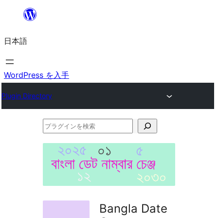
内
容
日本語
を
ス
キ
WordPress を入手
ッ
Plugin Directory
プ
プ
ラ
グ
イ
ン
を
Bangla Date
検