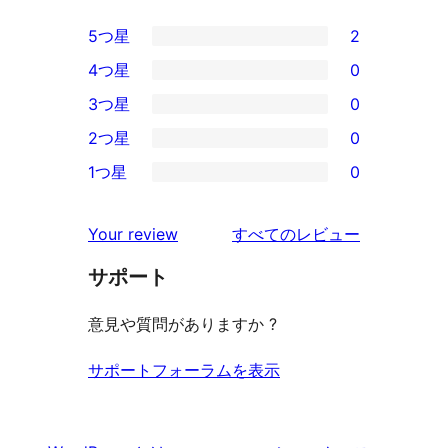
5つ星
2
2
4つ星
0
5-
0
3つ星
0
星
4-
0
2つ星
0
レ
星
3-
0
ビ
1つ星
0
レ
星
2-
0
ュ
ビ
レ
星
1-
ー
を
ュ
Your review
すべてのレビュー
ビ
レ
星
見
ー
ュ
ビ
サポート
レ
る
ー
ュ
ビ
意見や質問がありますか ?
ー
ュ
ー
サポートフォーラムを表示