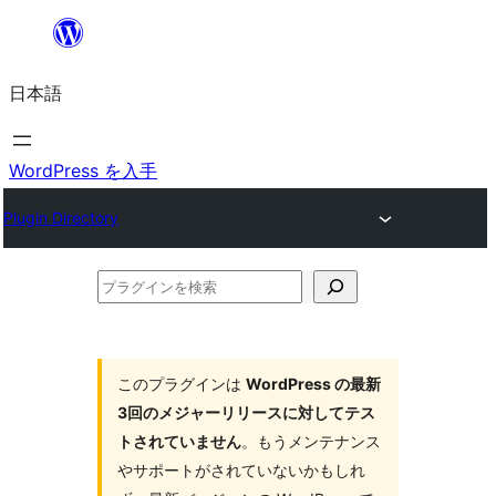
内
容
日本語
を
ス
キ
WordPress を入手
ッ
Plugin Directory
プ
プ
ラ
グ
イ
このプラグインは
WordPress の最新
3回のメジャーリリースに対してテス
ン
トされていません
。もうメンテナンス
を
やサポートがされていないかもしれ
検