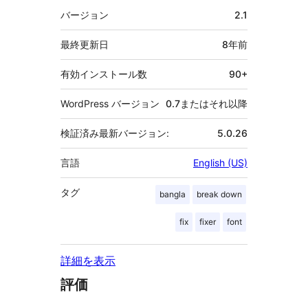
者
メ
バージョン
2.1
タ
最終更新日
8年
前
有効インストール数
90+
WordPress バージョン
0.7またはそれ以降
検証済み最新バージョン:
5.0.26
言語
English (US)
タグ
bangla
break down
fix
fixer
font
詳細を表示
評価