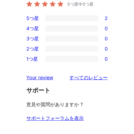
5つ星中
5
つ星
5つ星
2
2
4つ星
0
5-
0
3つ星
0
星
4-
0
2つ星
0
レ
星
3-
0
ビ
1つ星
0
レ
星
2-
0
ュ
ビ
レ
星
1-
ー
を
ュ
Your review
すべてのレビュー
ビ
レ
星
見
ー
ュ
ビ
サポート
レ
る
ー
ュ
ビ
意見や質問がありますか ?
ー
ュ
ー
サポートフォーラムを表示