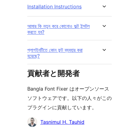
Installation Instructions
আমার কি নতুন করে কোনোও ফল্ট ইন্সটল
করতে হব?
প্লাগইনটিতে কোন ফন্ট ব্যবহার করা
হয়েছে?
貢献者と開発者
Bangla Font Fixer はオープンソース
ソフトウェアです。以下の人々がこの
プラグインに貢献しています。
貢
Tasnimul H. Tauhid
献