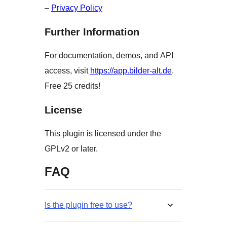
–
Privacy Policy
Further Information
For documentation, demos, and API
access, visit
https://app.bilder-alt.de
.
Free 25 credits!
License
This plugin is licensed under the
GPLv2 or later.
FAQ
Is the plugin free to use?