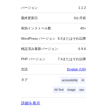
者
メ
バージョン
1.1.2
タ
最終更新日
6か月
前
有効インストール数
40+
WordPress バージョン
6.5またはそれ以降
検証済み最新バージョン:
6.9.6
PHP バージョン
7.4またはそれ以降
言語
English (US)
タグ
accessibility
AI
Alt Text
image
seo
詳細を表示