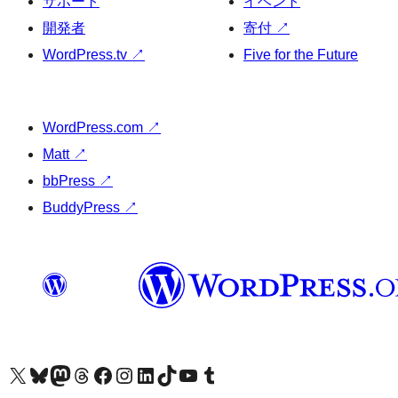
サポート
イベント
開発者
寄付
↗
WordPress.tv
↗
Five for the Future
WordPress.com
↗
Matt
↗
bbPress
↗
BuddyPress
↗
X (旧 Twitter) アカウントへ
Bluesky アカウントへ
Mastodon アカウントへ
Threads アカウントへ
Facebook ページへ
Instagram アカウントへ
LinkedIn アカウントへ
TikTok アカウントへ
YouTube チャンネルへ
Tumblr アカウントへ