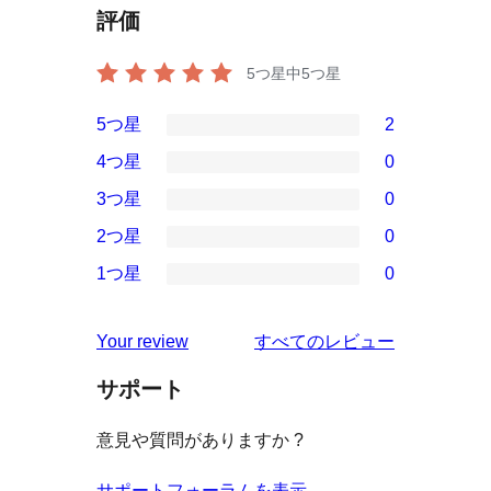
評価
5つ星中
5
つ星
5つ星
2
2
4つ星
0
5-
0
3つ星
0
星
4-
0
2つ星
0
レ
星
3-
0
ビ
1つ星
0
レ
星
2-
0
ュ
ビ
レ
星
1-
ー
を
ュ
Your review
すべてのレビュー
ビ
レ
星
見
ー
ュ
ビ
サポート
レ
る
ー
ュ
ビ
意見や質問がありますか ?
ー
ュ
ー
サポートフォーラムを表示