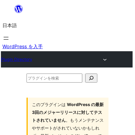
内
容
日本語
を
ス
キ
WordPress を入手
ッ
Plugin Directory
プ
プ
ラ
グ
イ
このプラグインは
WordPress の最新
3回のメジャーリリースに対してテス
ン
トされていません
。もうメンテナンス
を
やサポートがされていないかもしれ
検