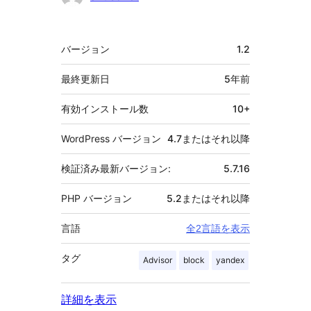
献
者
メ
バージョン
1.2
タ
最終更新日
5年
前
有効インストール数
10+
WordPress バージョン
4.7またはそれ以降
検証済み最新バージョン:
5.7.16
PHP バージョン
5.2またはそれ以降
言語
全2言語を表示
タグ
Advisor
block
yandex
詳細を表示