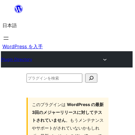
内
容
日本語
を
ス
キ
WordPress を入手
ッ
Plugin Directory
プ
プ
ラ
グ
イ
このプラグインは
WordPress の最新
3回のメジャーリリースに対してテス
ン
トされていません
。もうメンテナンス
を
やサポートがされていないかもしれ
検