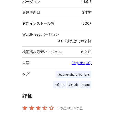
バージョン
1.1.9.5
タ
最終更新日
3年
前
有効インストール数
500+
WordPress バージョン
3.0.2またはそれ以降
検証済み最新バージョン:
6.2.10
言語
English (US)
タグ
floating-share-buttons
referer
semalt
spam
評価
5つ星中
3.4
つ星