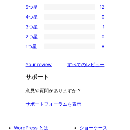
5つ星
12
12
4つ星
0
5-
0
3つ星
1
星
4-
1
2つ星
0
レ
星
3-
0
ビ
1つ星
8
レ
星
2-
8
ュ
ビ
レ
星
1-
ー
を
ュ
Your review
すべてのレビュー
ビ
レ
星
見
ー
ュ
ビ
サポート
レ
る
ー
ュ
ビ
意見や質問がありますか ?
ー
ュ
ー
サポートフォーラムを表示
WordPress とは
ショーケース