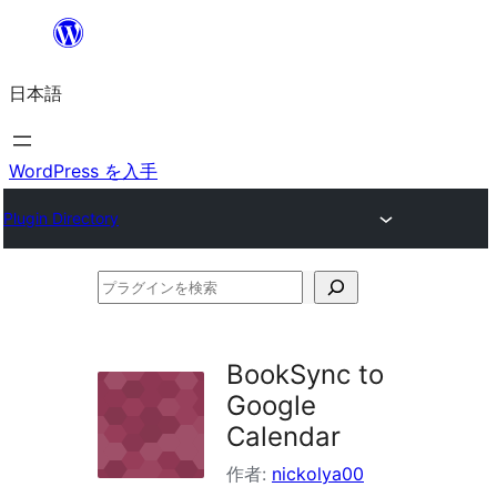
内
容
日本語
を
ス
キ
WordPress を入手
ッ
Plugin Directory
プ
プ
ラ
グ
BookSync to
イ
Google
ン
Calendar
を
作者:
nickolya00
検