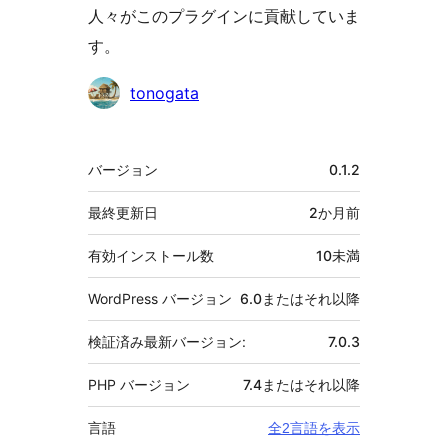
人々がこのプラグインに貢献していま
す。
貢
tonogata
献
者
メ
バージョン
0.1.2
タ
最終更新日
2か月
前
有効インストール数
10未満
WordPress バージョン
6.0またはそれ以降
検証済み最新バージョン:
7.0.3
PHP バージョン
7.4またはそれ以降
言語
全2言語を表示