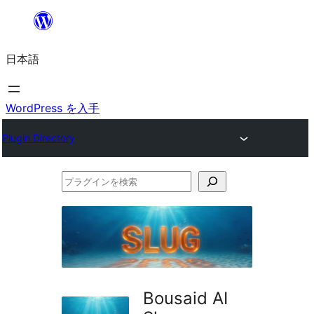
内
容
日本語
を
ス
キ
WordPress を入手
ッ
Plugin Directory
プ
プ
ラ
グ
イ
ン
を
Bousaid AI
検