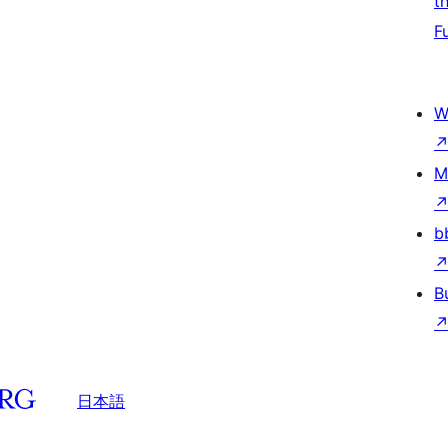
t
F
W
M
b
B
日本語