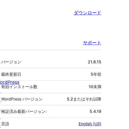
ダウンロード
サポート
メ
バージョン
21.8.15
タ
最終更新日
5年
前
ordPress
有効インストール数
10未満
と
は
WordPress バージョン
5.2またはそれ以降
ニ
検証済み最新バージョン:
5.4.19
ュ
言語
English (US)
ー