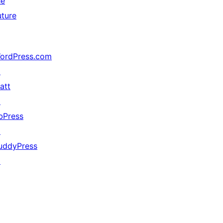
he
uture
ordPress.com
↗
att
↗
bPress
↗
uddyPress
↗