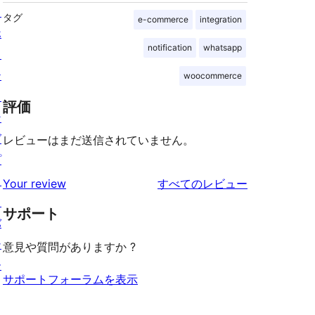
ス
タグ
e-commerce
integration
ホ
notification
whatsapp
ス
テ
woocommerce
ィ
評価
ン
グ
レビューはまだ送信されていません。
プ
ラ
を
Your review
すべてのレビュー
イ
見
サポート
バ
る
シ
意見や質問がありますか ?
ー
サポートフォーラムを表示