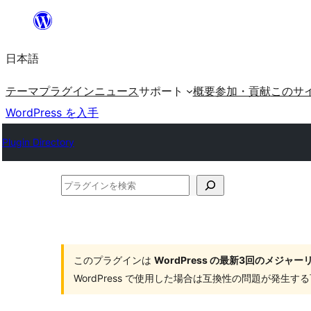
内
容
日本語
を
ス
テーマ
プラグイン
ニュース
サポート
概要
参加・貢献
このサ
キ
WordPress を入手
ッ
Plugin Directory
プ
プ
ラ
グ
イ
このプラグインは
WordPress の最新3回のメジ
ン
WordPress で使用した場合は互換性の問題が発生
を
検