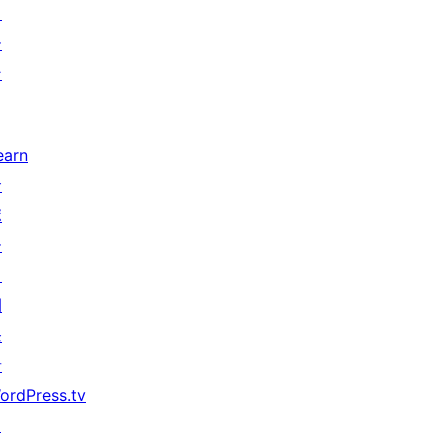
タ
ー
ン
earn
サ
ポ
ー
ト
開
発
者
ordPress.tv
↗