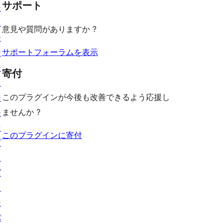
ュ
ビ
サポート
レ
シ
る
ー
ュ
ビ
ョ
意見や質問がありますか ?
ー
ュ
ー
ー
サポートフォーラムを表示
ケ
ー
寄付
ス
このプラグインが今後も改善できるよう応援し
テ
ませんか ?
ー
マ
このプラグインに寄付
プ
ラ
グ
イ
ン
パ