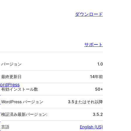
ダウンロード
サポート
メ
バージョン
1.0
タ
最終更新日
14年
前
ordPress
有効インストール数
50+
と
は
WordPress バージョン
3.5またはそれ以降
ニ
検証済み最新バージョン:
3.5.2
ュ
言語
English (US)
ー