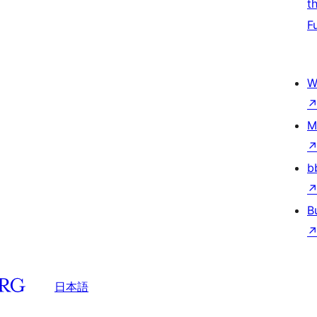
t
F
W
M
b
B
日本語