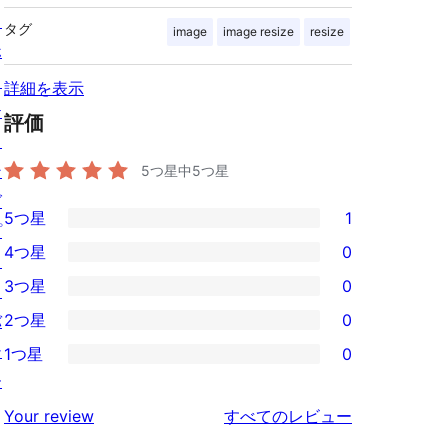
ス
タグ
image
image resize
resize
ホ
ス
詳細を表示
テ
評価
ィ
ン
5つ星中
5
つ星
グ
5つ星
1
プ
1
4つ星
0
ラ
5-
0
3つ星
0
イ
星
4-
0
2つ星
0
バ
レ
星
3-
0
シ
ビ
1つ星
0
レ
星
2-
0
ー
ュ
ビ
レ
星
1-
ー
を
ュ
Your review
すべてのレビュー
ビ
レ
星
見
ー