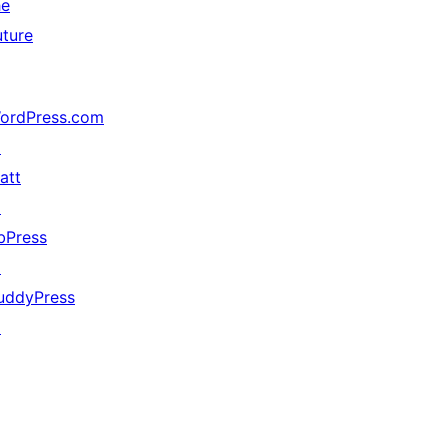
he
uture
ordPress.com
↗
att
↗
bPress
↗
uddyPress
↗