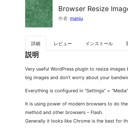
検
Browser Resize Imag
索
作者:
maniu
詳細
レビュー
インストール
説明
Very useful WordPress plugin to resize images 
big images and don’t worry about your bandwid
Everything is configured in “Settings” > “Media”
It is using power of modern browsers to do t
method and other browsers – Flash.
Generally it looks like Chrome is the best for th