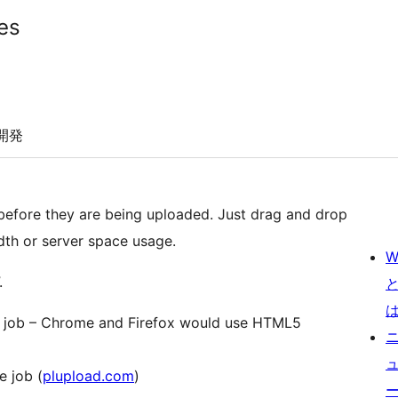
es
開発
before they are being uploaded. Just drag and drop
th or server space usage.
W
.
he job – Chrome and Firefox would use HTML5
e job (
plupload.com
)