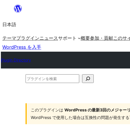
内
容
日本語
を
ス
テーマ
プラグイン
ニュース
サポート
概要
参加・貢献
このサ
キ
WordPress を入手
ッ
Plugin Directory
プ
プ
ラ
グ
イ
このプラグインは
WordPress の最新3回のメジ
ン
WordPress で使用した場合は互換性の問題が発生
を