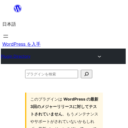
内
容
日本語
を
ス
キ
WordPress を入手
ッ
Plugin Directory
プ
プ
ラ
グ
イ
このプラグインは
WordPress の最新
3回のメジャーリリースに対してテス
ン
トされていません
。もうメンテナンス
を
やサポートがされていないかもしれ
検