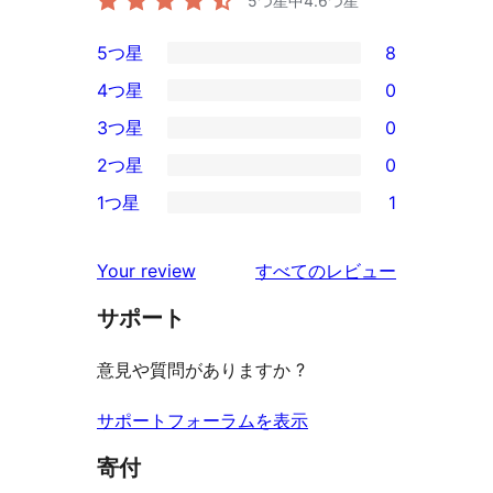
5つ星中
4.6
つ星
5つ星
8
8
4つ星
0
5-
0
3つ星
0
星
4-
0
2つ星
0
レ
星
3-
0
ビ
1つ星
1
レ
星
2-
1
ュ
ビ
レ
星
1-
ー
を
ュ
Your review
すべてのレビュー
ビ
レ
星
見
ー
ュ
ビ
サポート
レ
る
ー
ュ
ビ
意見や質問がありますか ?
ー
ュ
ー
サポートフォーラムを表示
寄付