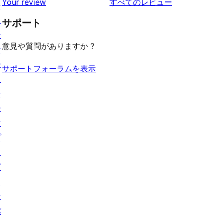
を
ュ
Your review
すべてのレビュー
ビ
シ
レ
星
見
ー
ュ
ョ
ビ
サポート
レ
る
ー
ー
ュ
ビ
意見や質問がありますか ?
ケ
ー
ュ
ー
ー
サポートフォーラムを表示
ス
テ
ー
マ
プ
ラ
グ
イ
ン
パ