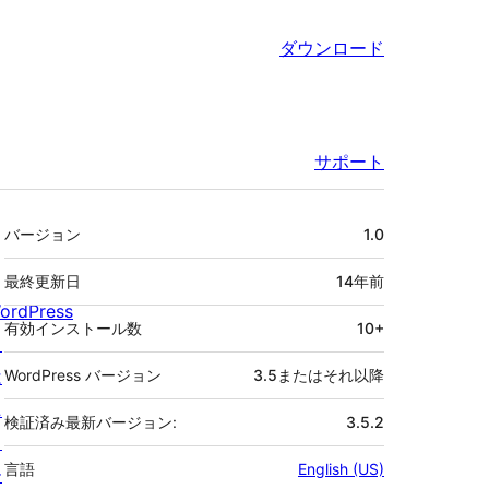
ダウンロード
サポート
メ
バージョン
1.0
タ
最終更新日
14年
前
ordPress
有効インストール数
10+
と
は
WordPress バージョン
3.5またはそれ以降
ニ
検証済み最新バージョン:
3.5.2
ュ
言語
English (US)
ー