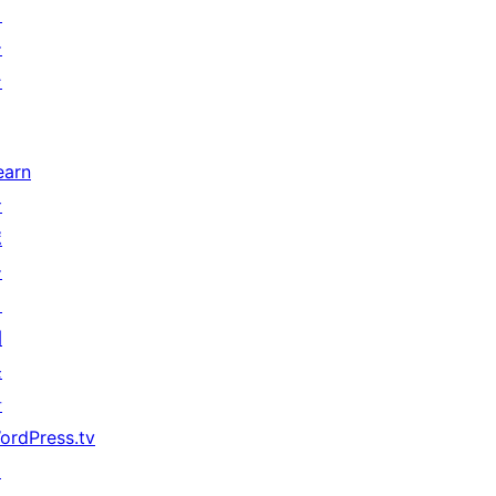
タ
ー
ン
earn
サ
ポ
ー
ト
開
発
者
ordPress.tv
↗