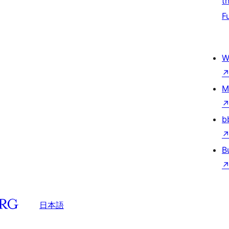
t
F
W
M
b
B
日本語