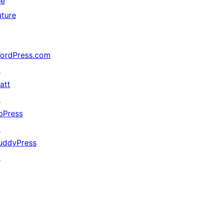
he
uture
ordPress.com
↗
att
↗
bPress
↗
uddyPress
↗