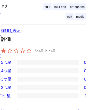
ス
タグ
bulk
bulk edit
categories
ホ
edit
media
ス
テ
詳細を表示
ィ
評価
ン
グ
5つ星中
1
つ星
プ
5つ星
0
ラ
0
イ
4つ星
0
5-
0
バ
3つ星
0
星
4-
0
シ
2つ星
0
レ
星
3-
0
ー
ビ
1つ星
1
レ
星
2-
1
ュ
ビ
レ
星
1-
ー