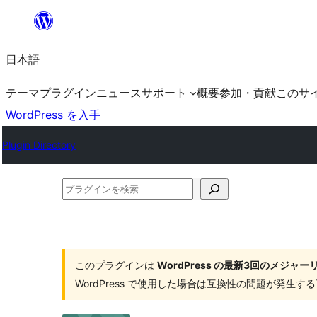
内
容
日本語
を
ス
テーマ
プラグイン
ニュース
サポート
概要
参加・貢献
このサ
キ
WordPress を入手
ッ
Plugin Directory
プ
プ
ラ
グ
イ
このプラグインは
WordPress の最新3回のメジ
ン
WordPress で使用した場合は互換性の問題が発生
を
検