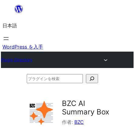
内
容
日本語
を
ス
キ
WordPress を入手
ッ
Plugin Directory
プ
プ
ラ
グ
BZC AI
イ
Summary Box
ン
作者:
BZC
を
検