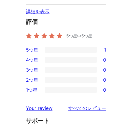
詳細を表示
評価
5つ星中
5
つ星
5つ星
1
1
4つ星
0
5-
0
3つ星
0
星
4-
0
2つ星
0
レ
星
3-
0
ビ
1つ星
0
レ
星
2-
0
ュ
ビ
レ
星
1-
ー
を
ュ
Your review
すべてのレビュー
ビ
レ
星
見
ー
ュ
ビ
サポート
レ
る
ー
ュ
ビ