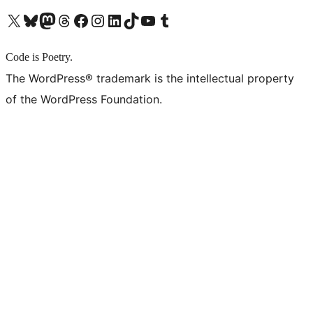
X (旧 Twitter) アカウントへ
Bluesky アカウントへ
Mastodon アカウントへ
Threads アカウントへ
Facebook ページへ
Instagram アカウントへ
LinkedIn アカウントへ
TikTok アカウントへ
YouTube チャンネルへ
Tumblr アカウントへ
Code is Poetry.
The WordPress® trademark is the intellectual property
of the WordPress Foundation.