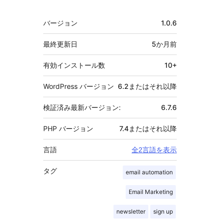
者
メ
バージョン
1.0.6
タ
最終更新日
5か月
前
有効インストール数
10+
WordPress バージョン
6.2またはそれ以降
検証済み最新バージョン:
6.7.6
PHP バージョン
7.4またはそれ以降
言語
全2言語を表示
タグ
email automation
Email Marketing
newsletter
sign up