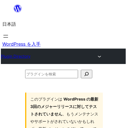
内
容
日本語
を
ス
キ
WordPress を入手
ッ
Plugin Directory
プ
プ
ラ
グ
イ
このプラグインは
WordPress の最新
3回のメジャーリリースに対してテス
ン
トされていません
。もうメンテナンス
を
やサポートがされていないかもしれ
検