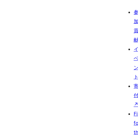
F
f
t