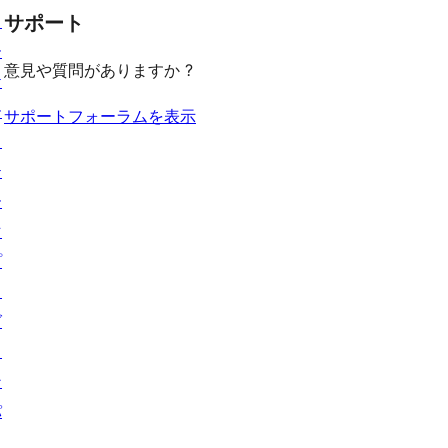
見
ー
ュ
ビ
ョ
サポート
レ
る
ー
ュ
ー
ビ
意見や質問がありますか ?
ー
ケ
ュ
ー
ー
サポートフォーラムを表示
ス
テ
ー
マ
プ
ラ
グ
イ
ン
パ
タ