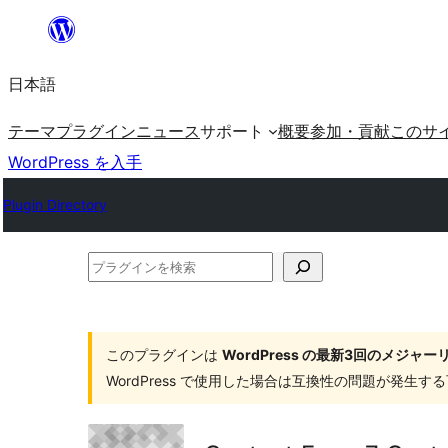
内
容
日本語
を
ス
テーマ
プラグイン
ニュース
サポート
概要
参加・貢献
このサ
キ
WordPress を入手
ッ
Plugin Directory
プ
プ
ラ
グ
イ
このプラグインは
WordPress の最新3回のメジ
WordPress で使用した場合は互換性の問題が発生
ン
を
検