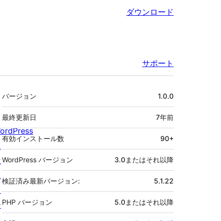
ダウンロード
サポート
メ
バージョン
1.0.0
タ
最終更新日
7年
前
ordPress
有効インストール数
90+
と
は
WordPress バージョン
3.0またはそれ以降
ニ
検証済み最新バージョン:
5.1.22
ュ
PHP バージョン
5.0またはそれ以降
ー
ス