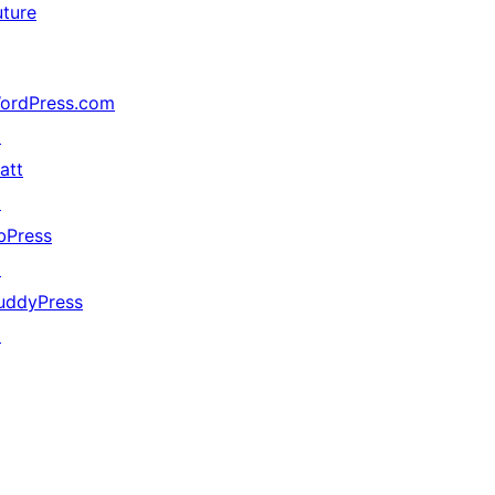
uture
ordPress.com
↗
att
↗
bPress
↗
uddyPress
↗