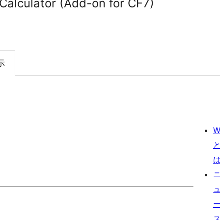
Calculator (Add-on for CF7)
示
W