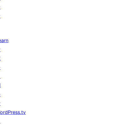
ー
ン
earn
サ
ポ
ー
ト
開
発
者
ordPress.tv
↗