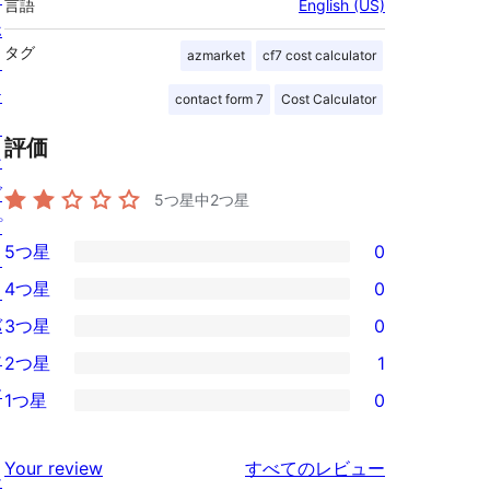
言語
English (US)
ホ
タグ
azmarket
cf7 cost calculator
ス
テ
contact form 7
Cost Calculator
ィ
評価
ン
グ
5つ星中
2
つ星
プ
5つ星
0
ラ
0
4つ星
0
イ
5-
0
バ
3つ星
0
星
4-
0
シ
2つ星
1
レ
星
3-
1
ー
ビ
1つ星
0
レ
星
2-
0
ュ
ビ
レ
星
1-
ー
を
ュ
Your review
すべてのレビュー
ビ
レ
シ
星