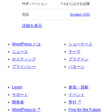
PHP バージョン
7.4またはそれ以降
言語
English (US)
詳細を表示
WordPress とは
ショーケース
ニュース
テーマ
ホスティング
プラグイン
プライバシー
パターン
Learn
参加・貢献
サポート
イベント
開発者
寄付
↗
WordPress.tv
↗
Five for the Future