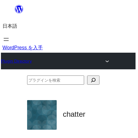
内
容
日本語
を
ス
キ
WordPress を入手
ッ
Plugin Directory
プ
プ
ラ
グ
イ
chatter
ン
を
検