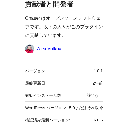
貢献者と開発者
Chatter はオープンソースソフトウェ
アです。以下の人々がこのプラグイン
に貢献しています。
貢
Alex Volkov
献
者
メ
バージョン
1.0.1
タ
最終更新日
2年
前
有効インストール数
該当なし
WordPress バージョン
5.0またはそれ以降
検証済み最新バージョン:
6.6.6