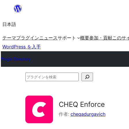
内
容
日本語
を
ス
テーマ
プラグイン
ニュース
サポート
概要
参加・貢献
このサ
キ
WordPress を入手
ッ
Plugin Directory
プ
プ
ラ
グ
イ
CHEQ Enforce
ン
作者:
cheqadurgavich
を
検