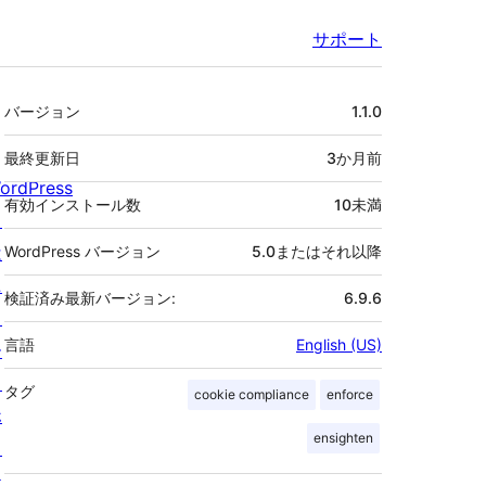
サポート
メ
バージョン
1.1.0
タ
最終更新日
3か月
前
ordPress
有効インストール数
10未満
と
は
WordPress バージョン
5.0またはそれ以降
ニ
検証済み最新バージョン:
6.9.6
ュ
言語
English (US)
ー
ス
タグ
cookie compliance
enforce
ホ
ensighten
ス
テ