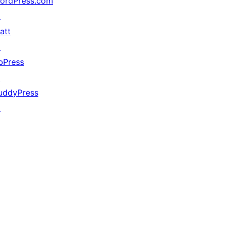
ordPress.com
↗
att
↗
bPress
↗
uddyPress
↗