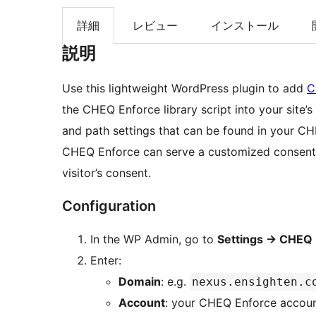
索
詳細
レビュー
インストール
説明
Use this lightweight WordPress plugin to add
C
the CHEQ Enforce library script into your site’s
and path settings that can be found in your CH
CHEQ Enforce can serve a customized consent 
visitor’s consent.
Configuration
In the WP Admin, go to
Settings
→
CHEQ 
Enter:
Domain
: e.g.
nexus.ensighten.c
Account
: your CHEQ Enforce accou