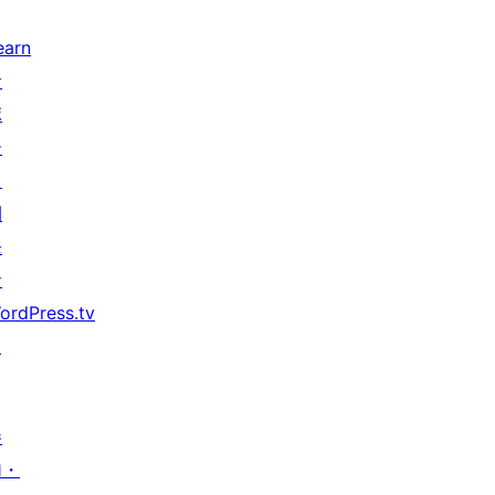
earn
サ
ポ
ー
ト
開
発
者
ordPress.tv
↗
参
加・