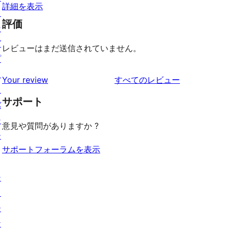
詳細を表示
ィ
評価
ン
グ
レビューはまだ送信されていません。
プ
ラ
を
Your review
すべてのレビュー
イ
見
サポート
バ
る
シ
意見や質問がありますか ?
ー
サポートフォーラムを表示
シ
ョ
ー
ケ