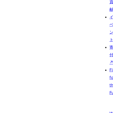
F
f
t
F