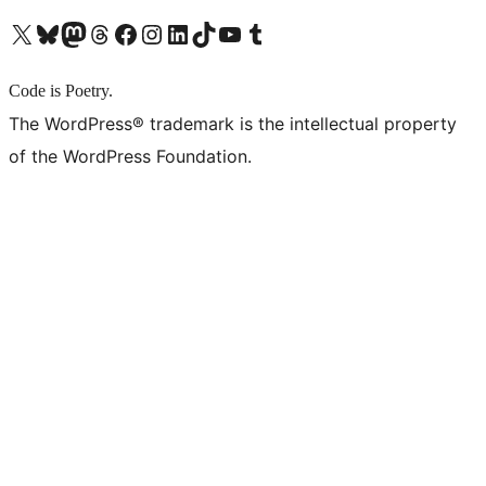
X (旧 Twitter) アカウントへ
Bluesky アカウントへ
Mastodon アカウントへ
Threads アカウントへ
Facebook ページへ
Instagram アカウントへ
LinkedIn アカウントへ
TikTok アカウントへ
YouTube チャンネルへ
Tumblr アカウントへ
Code is Poetry.
The WordPress® trademark is the intellectual property
of the WordPress Foundation.