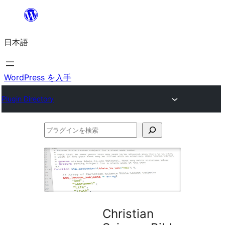
内
容
日本語
を
ス
キ
WordPress を入手
ッ
Plugin Directory
プ
プ
ラ
グ
イ
ン
を
Christian
検