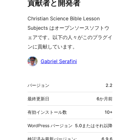
貢献者と開発者
Christian Science Bible Lesson
Subjects はオープンソースソフトウ
ェアです。以下の人々がこのプラグイ
ンに貢献しています。
貢
Gabriel Serafini
献
者
メ
バージョン
2.2
タ
最終更新日
6か月
前
有効インストール数
10+
WordPress バージョン
5.0またはそれ以降
検証済み最新バージョン:
6.9.6