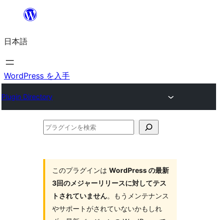
内
容
日本語
を
ス
キ
WordPress を入手
ッ
Plugin Directory
プ
プ
ラ
グ
イ
このプラグインは
WordPress の最新
3回のメジャーリリースに対してテス
ン
トされていません
。もうメンテナンス
を
やサポートがされていないかもしれ
検