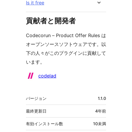
Is it free
貢献者と開発者
Codecorun – Product Offer Rules は
オープンソースソフトウェアです。以
下の人々がこのプラグインに貢献して
います。
貢
codelad
献
者
メ
バージョン
1.1.0
タ
最終更新日
4年
前
有効インストール数
10未満