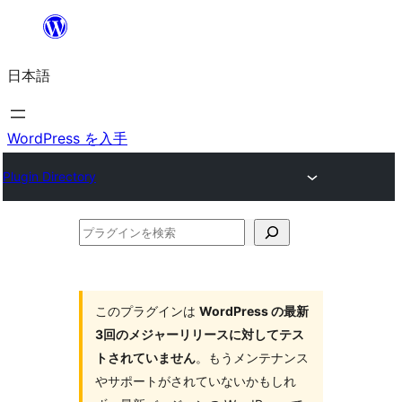
内
容
日本語
を
ス
キ
WordPress を入手
ッ
Plugin Directory
プ
プ
ラ
グ
イ
このプラグインは
WordPress の最新
3回のメジャーリリースに対してテス
ン
トされていません
。もうメンテナンス
を
やサポートがされていないかもしれ
検