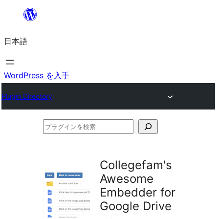
内
容
日本語
を
ス
キ
WordPress を入手
ッ
Plugin Directory
プ
プ
ラ
グ
Collegefam's
イ
Awesome
ン
Embedder for
を
Google Drive
検