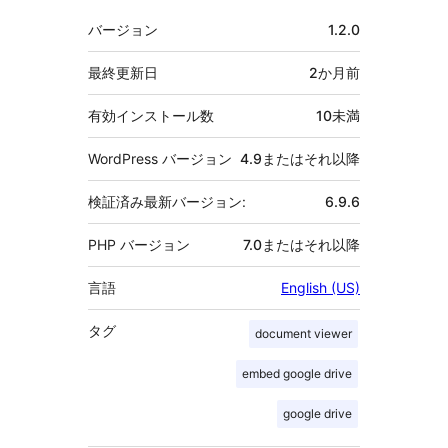
者
メ
バージョン
1.2.0
タ
最終更新日
2か月
前
有効インストール数
10未満
WordPress バージョン
4.9またはそれ以降
検証済み最新バージョン:
6.9.6
PHP バージョン
7.0またはそれ以降
言語
English (US)
タグ
document viewer
embed google drive
google drive