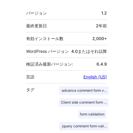
者
メ
バージョン
1.2
タ
最終更新日
2年
前
有効インストール数
2,000+
WordPress バージョン
4.0またはそれ以降
検証済み最新バージョン:
6.4.9
言語
English (US)
タグ
advance comment form validation
Client side comment form validation
form validation
jquery comment form validation