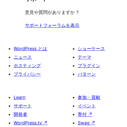
る
ー
ュ
ビ
意見や質問がありますか ?
ー
ュ
ー
サポートフォーラムを表示
WordPress とは
ショーケース
ニュース
テーマ
ホスティング
プラグイン
プライバシー
パターン
Learn
参加・貢献
サポート
イベント
開発者
寄付
↗
WordPress.tv
↗
Swag
↗