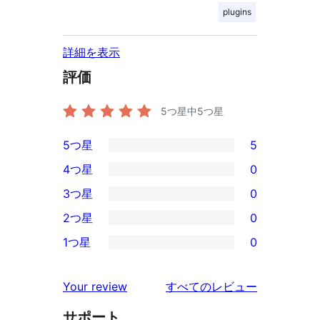
plugins
詳細を表示
評価
5つ星中
5
つ星
5つ星
5
5
4つ星
0
5-
0
3つ星
0
星
4-
0
2つ星
0
レ
星
3-
0
ビ
1つ星
0
レ
星
2-
0
ュ
ビ
レ
星
1-
ー
を
ュ
Your review
すべてのレビュー
ビ
レ
星
見
ー
ュ
ビ
サポート
レ