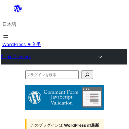
内
容
日本語
を
ス
キ
WordPress を入手
ッ
Plugin Directory
プ
プ
ラ
グ
イ
ン
を
このプラグインは
WordPress の最新
検