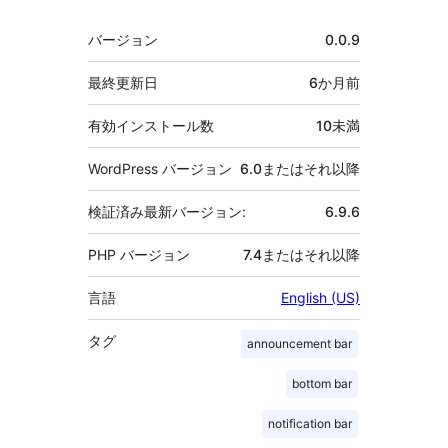
者
メ
バージョン
0.0.9
タ
最終更新日
6か月
前
有効インストール数
10未満
WordPress バージョン
6.0またはそれ以降
検証済み最新バージョン:
6.9.6
PHP バージョン
7.4またはそれ以降
言語
English (US)
タグ
announcement bar
bottom bar
notification bar