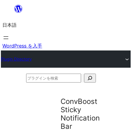
内
容
日本語
を
ス
キ
WordPress を入手
ッ
Plugin Directory
プ
プ
ラ
グ
ConvBoost
イ
Sticky
ン
Notification
を
Bar
検