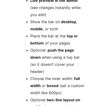
Live preview in the admin
(see changes instantly while
you edit)
Show the bar on
desktop
,
mobile
, or both
Place the bar at the
top or
bottom
of your pages
Optional:
push the page
down
when using a top bar
(so it doesn’t cover your
header)
Choose the inner width:
full
width
or
boxed
(set a custom
width like 600px)
Optional
two-line layout on