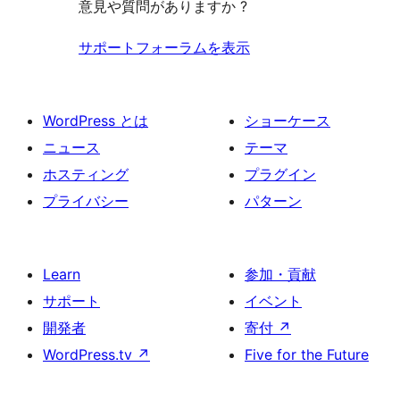
意見や質問がありますか ?
ー
ュ
ー
サポートフォーラムを表示
WordPress とは
ショーケース
ニュース
テーマ
ホスティング
プラグイン
プライバシー
パターン
Learn
参加・貢献
サポート
イベント
開発者
寄付
↗
WordPress.tv
↗
Five for the Future