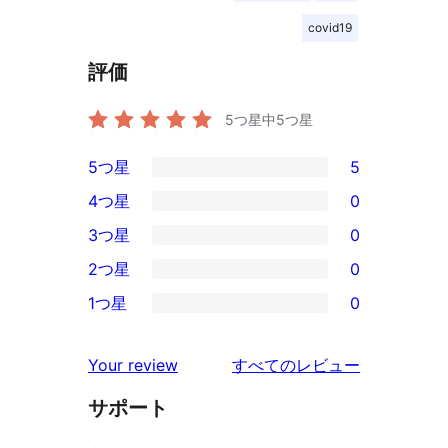
covid19
評価
5つ星中
5
つ星
5つ星
5
5
4つ星
0
5-
0
3つ星
0
星
4-
0
2つ星
0
レ
星
3-
0
ビ
1つ星
0
レ
星
2-
0
ュ
ビ
レ
星
1-
ー
を
ュ
Your review
すべてのレビュー
ビ
レ
星
見
ー
ュ
ビ
サポート
レ
る
ー
ュ
ビ