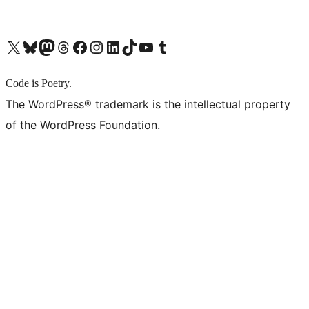
X (旧 Twitter) アカウントへ
Bluesky アカウントへ
Mastodon アカウントへ
Threads アカウントへ
Facebook ページへ
Instagram アカウントへ
LinkedIn アカウントへ
TikTok アカウントへ
YouTube チャンネルへ
Tumblr アカウントへ
Code is Poetry.
The WordPress® trademark is the intellectual property
of the WordPress Foundation.