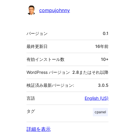
貢
compujohnny
献
者
メ
バージョン
0.1
タ
最終更新日
16年
前
有効インストール数
10+
WordPress バージョン
2.8またはそれ以降
検証済み最新バージョン:
3.0.5
言語
English (US)
タグ
cpanel
詳細を表示