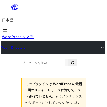
内
容
日本語
を
ス
キ
WordPress を入手
ッ
Plugin Directory
プ
プ
ラ
グ
イ
このプラグインは
WordPress の最新
3回のメジャーリリースに対してテス
ン
トされていません
。もうメンテナンス
を
やサポートがされていないかもしれ
検