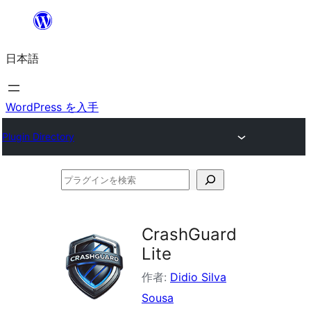
内
容
日本語
を
ス
キ
WordPress を入手
ッ
Plugin Directory
プ
プ
ラ
グ
CrashGuard
イ
Lite
ン
作者:
Didio Silva
を
Sousa
検