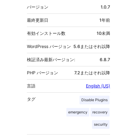
者
メ
バージョン
1.0.7
タ
最終更新日
1年
前
有効インストール数
10未満
WordPress バージョン
5.6またはそれ以降
検証済み最新バージョン:
6.8.7
PHP バージョン
7.2またはそれ以降
言語
English (US)
タグ
Disable Plugins
emergency
recovery
security