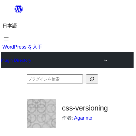
内
容
日本語
を
ス
キ
WordPress を入手
ッ
Plugin Directory
プ
プ
ラ
グ
イ
css-versioning
ン
作者:
Agarinto
を
検