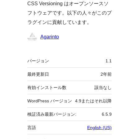
CSS Versioning はオープンソースソ
フトウェアです。以下の人々がこのプ
ラグインに貢献しています。
貢
Agarinto
献
者
メ
バージョン
1.1
タ
最終更新日
2年
前
有効インストール数
該当なし
WordPress バージョン
4.9またはそれ以降
検証済み最新バージョン:
6.5.9
言語
English (US)