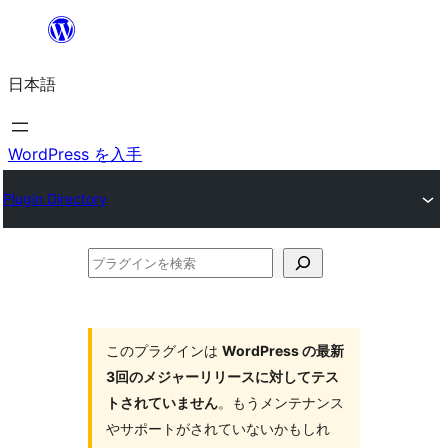
内
容
日本語
を
ス
キ
WordPress を入手
ッ
Plugin Directory
プ
プ
ラ
グ
イ
このプラグインは
WordPress の最新
3回のメジャーリリースに対してテス
ン
トされていません
。もうメンテナンス
を
やサポートがされていないかもしれ
検